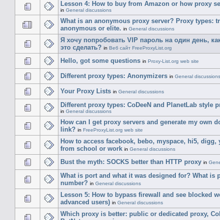
Lesson 4: How to buy from Amazon or how proxy se
in
General discussions
What is an anonymous proxy server? Proxy types: tr
anonymous or elite.
in
General discussions
Я хочу попробовать VIP пароль на один день, ка
это сделать?
in
Веб сайт FreeProxyList.org
Hello, got some questions
in
Proxy-List.org web site
Different proxy types: Anonymizers
in
General discussion
Your Proxy Lists
in
General discussions
Different proxy types: CoDeeN and PlanetLab style p
in
General discussions
How can I get proxy servers and generate my own 
link?
in
FreeProxyList.org web site
How to access facebook, bebo, myspace, hi5, digg,
from school or work
in
General discussions
Bust the myth: SOCKS better than HTTP proxy
in
Gene
What is port and what it was designed for? What is 
number?
in
General discussions
Lesson 5: How to bypass firewall and see blocked we
advanced users)
in
General discussions
Which proxy is better: public or dedicated proxy, C