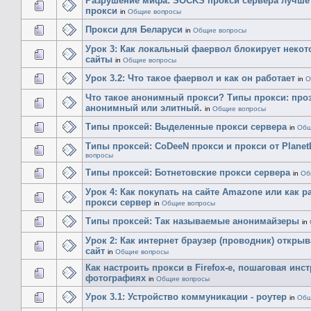
Разрушение мифа: SOCKS прокси сервера лучше
прокси
in
Общие вопросы
Прокси для Беларуси
in
Общие вопросы
Урок 3: Как локальный фаервол блокирует некот
сайты
in
Общие вопросы
Урок 3.2: Что такое фаервол и как он работает
in
О
Что такое анонимный прокси? Типы прокси: про
анонимный или элитный.
in
Общие вопросы
Типы проксей: Выделенные прокси сервера
in
Общ
Типы проксей: CoDeeN прокси и прокси от Planet
вопросы
Типы проксей: Ботнетовские прокси сервера
in
Об
Урок 4: Как покупать на сайте Amazone или как р
прокси сервер
in
Общие вопросы
Типы проксей: Так называемые анонимайзеры
in
Урок 2: Как интернет браузер (проводник) открыв
сайт
in
Общие вопросы
Как настроить прокси в Firefox-е, пошаговая инс
фотографиях
in
Общие вопросы
Урок 3.1: Устройство коммуникации - роутер
in
Общ