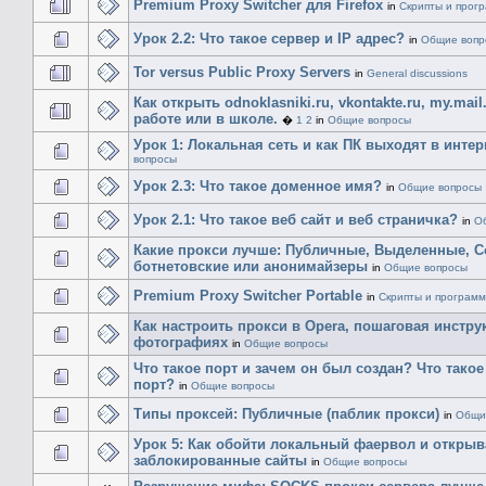
Premium Proxy Switcher для Firefox
in
Скрипты и прог
Урок 2.2: Что такое сервер и IP адрес?
in
Общие вопр
Tor versus Public Proxy Servers
in
General discussions
Как открыть odnoklasniki.ru, vkontakte.ru, my.mail
работе или в школе.
�
1
2
in
Общие вопросы
Урок 1: Локальная сеть и как ПК выходят в интер
вопросы
Урок 2.3: Что такое доменное имя?
in
Общие вопросы
Урок 2.1: Что такое веб сайт и веб страничка?
in
О
Какие прокси лучше: Публичные, Выделенные, C
ботнетовские или анонимайзеры
in
Общие вопросы
Premium Proxy Switcher Portable
in
Скрипты и програм
Как настроить прокси в Opera, пошаговая инстру
фотографиях
in
Общие вопросы
Что такое порт и зачем он был создан? Что такое
порт?
in
Общие вопросы
Типы проксей: Публичные (паблик прокси)
in
Общи
Урок 5: Как обойти локальный фаервол и открыв
заблокированные сайты
in
Общие вопросы