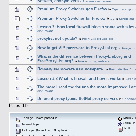
BotNets, anonymizers
in
General discussions
Premium Proxy Switcher для Firefox
in
Скрипты и прог
Premium Proxy Switcher for Firefox
�
1
2
in
Scripts and
Lesson 3: How local firewall blocks some web sites
discussions
proxylist not update?
in
Proxy-List.org web site
How to get VIP password to Proxy-List.org
in
Proxy-List
What is the difference between Proxy-List.org and
FreeProxyList.org?
in
Proxy-List.org web site
Почему вы можете нам доверять!
in
Веб сайт FreeProxy
Lesson 3.2 What is firewall and how it works
in
Genera
The more I read the forums the more impressed I a
discussions
Different proxy types: BotNet proxy servers
in
General d
Pages: [
1
]
2
Locked T
Topic you have posted in
Sticky To
Normal Topic
Poll
Hot Topic (More than 10 replies)