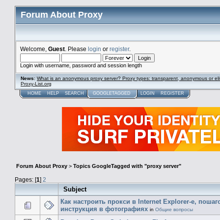
Forum About Proxy
Welcome,
Guest
. Please
login
or
register
.
Login with username, password and session length
News
:
What is an anonymous proxy server? Proxy types: transparent, anonymous or eli
Proxy-List.org
HOME
HELP
SEARCH
GOOGLETAGGED
LOGIN
REGISTER
Forum About Proxy
>
Topics GoogleTagged with "proxy server"
Pages: [
1
]
2
Subject
Как настроить прокси в Internet Explorer-е, пошаг
инструкция в фотографиях
in
Общие вопросы