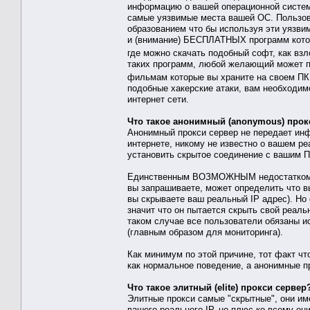
информацию о вашей операционной системе
самые уязвимые места вашей ОС. Пользо
образованием что бы используя эти уязви
и (внимание) БЕСПЛАТНЫХ программ котор
где можно скачать подобный софт, как вз
таких программ, любой желающий может п
фильмам которые вы храните на своем ПК 
подобные хакерские атаки, вам необходим
интернет сети.
Что такое анонимный (anonymous) прок
Анонимный прокси сервер не передает инф
интернете, никому не известно о вашем р
установить скрытое соединение с вашим 
Единственным ВОЗМОЖНЫМ недостатком ано
вы запрашиваете, может определить что в
вы скрываете ваш реальный IP адрес). Но 
значит что он пытается скрыть свой реал
таком случае все пользователи обязаны и
(главным образом для мониторинга).
Как минимум по этой причине, тот факт чт
как нормальное поведение, а анонимные п
Что такое элитный (elite) прокси сервер
Элитные прокси самые "скрытные", они им
вашего реального IP, но плюс ко всему о