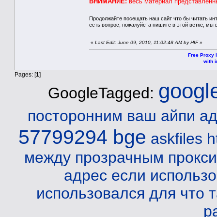
ВНИМАНИЕ:
весь материал представленны
Продолжайте посещать наш сайт что бы читать ин
есть вопрос, пожалуйста пишите в этой ветке, мы 
«
Last Edit: June 09, 2010, 11:02:48 AM by HIF
»
Free Proxy l
with i
Pages: [
1
]
googl
GoogleTagged:
посторонним ваш айпи а
57799294 bge
askfiles h
между прозрачным прокси
адрес если использо
использовался для
что 
р