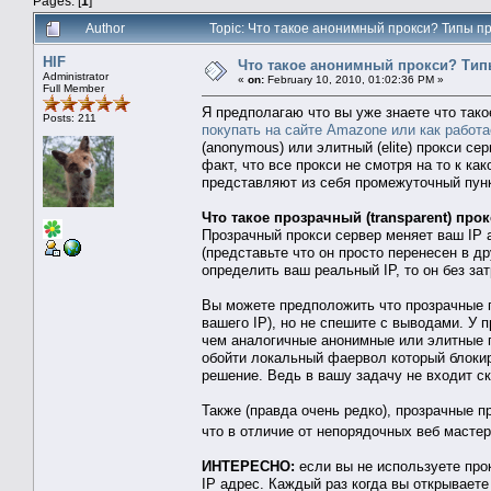
Pages: [
1
]
Author
Topic: Что такое анонимный прокси? Типы п
HIF
Что такое анонимный прокси? Тип
Administrator
«
on:
February 10, 2010, 01:02:36 PM »
Full Member
Я предполагаю что вы уже знаете что тако
Posts: 211
покупать на сайте Amazone или как работа
(anonymous) или элитный (elite) прокси се
факт, что все прокси не смотря на то к ка
представляют из себя промежуточный пунк
Что такое прозрачный (transparent) про
Прозрачный прокси сервер меняет ваш IP 
(представьте что он просто перенесен в д
определить ваш реальный IP, то он без за
Вы можете предположить что прозрачные п
вашего IP), но не спешите с выводами. У 
чем аналогичные анонимные или элитные пр
обойти локальный фаервол который блокир
решение. Ведь в вашу задачу не входит ск
Также (правда очень редко), прозрачные п
что в отличие от непорядочных веб мастер
ИНТЕРЕСНО:
если вы не используете про
IP адрес. Каждый раз когда вы открываете