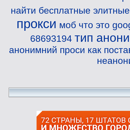
найти бесплатные элитные
прокси
моб что это
goo
тип анон
68693194
анонимний проси
как пост
неанон