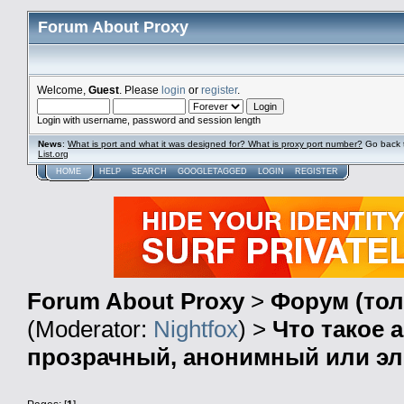
Forum About Proxy
Welcome,
Guest
. Please
login
or
register
.
Login with username, password and session length
News
:
What is port and what it was designed for? What is proxy port number?
Go back 
List.org
HOME
HELP
SEARCH
GOOGLETAGGED
LOGIN
REGISTER
Forum About Proxy
>
Форум (тол
(Moderator:
Nightfox
) >
Что такое 
прозрачный, анонимный или эл