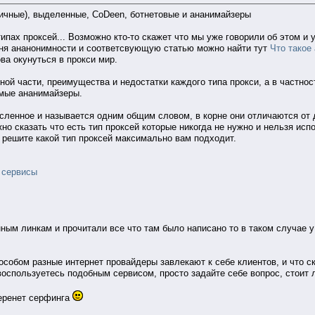
личные), выделенные, CoDeen, ботнетовые и ананимайзеры
ипах проксей... Возможно кто-то скажет что мы уже говорили об этом и у
ниня ананонимности и соответсвующую статью можно найти тут
Что такое
ва окунуться в прокси мир.
ной части, преимущества и недостатки каждого типа прокси, а в частнос
емые ананимайзеры.
сленное и называется одним общим словом, в корне они отличаются от д
но сказать что есть тип проксей которые никогда не нужно и нельзя ис
 решите какой тип проксей максимально вам подходит.
 сервисы
ым линкам и прочитали все что там было написано то в таком случае у 
особом разные интернет провайдеры завлекают к себе клиентов, и что с
оспользуетесь подобным сервисом, просто задайте себе вопрос, стоит л
теренет серфинга