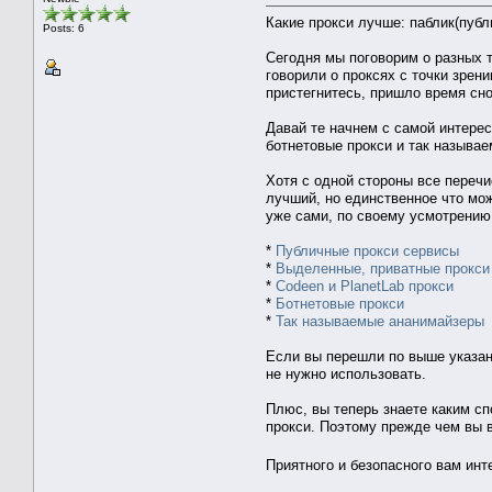
Какие прокси лучше: паблик(пуб
Posts: 6
Сегодня мы поговорим о разных т
говорили о проксях с точки зре
пристегнитесь, пришло время сно
Давай те начнем с самой интерес
ботнетовые прокси и так называ
Хотя с одной стороны все перечи
лучший, но единственное что мож
уже сами, по своему усмотрению
*
Публичные прокси сервисы
*
Выделенные, приватные прокси
*
Codeen и PlanetLab прокси
*
Ботнетовые прокси
*
Так называемые ананимайзеры
Если вы перешли по выше указанн
не нужно использовать.
Плюс, вы теперь знаете каким сп
прокси. Поэтому прежде чем вы в
Приятного и безопасного вам ин