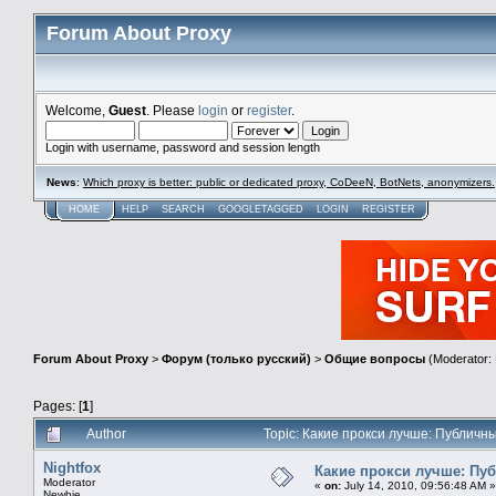
Forum About Proxy
Welcome,
Guest
. Please
login
or
register
.
Login with username, password and session length
News
:
Which proxy is better: public or dedicated proxy, CoDeeN, BotNets, anonymizers.
HOME
HELP
SEARCH
GOOGLETAGGED
LOGIN
REGISTER
Forum About Proxy
>
Форум (только русский)
>
Общие вопросы
(Moderator:
Pages: [
1
]
Author
Topic: Какие прокси лучше: Публич
Nightfox
Какие прокси лучше: Пу
Moderator
«
on:
July 14, 2010, 09:56:48 AM »
Newbie