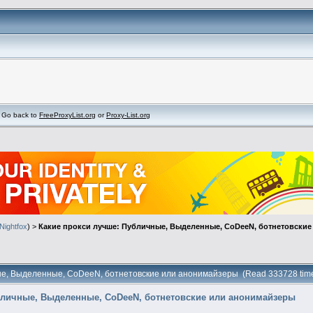
Go back to
FreeProxyList.org
or
Proxy-List.org
Nightfox
) >
Какие прокси лучше: Публичные, Выделенные, CoDeeN, ботнетовски
ные, Выделенные, CoDeeN, ботнетовские или анонимайзеры (Read 333728 tim
бличные, Выделенные, CoDeeN, ботнетовские или анонимайзеры