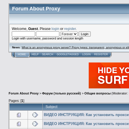
Forum About Proxy
Welcome,
Guest
. Please
login
or
register
.
Login with username, password and session length
News
:
What is an anonymous proxy server? Proxy types: transparent, anonymous or eli
HOME
HELP
SEARCH
GOOGLETAGGED
LOGIN
REGISTER
Forum About Proxy
>
Форум (только русский)
>
Общие вопросы
(Moderator:
Pages: [
1
]
Subject
ВИДЕО ИНСТРУКЦИЯ: Как установить прокси 
ВИДЕО ИНСТРУКЦИЯ: Как установить прокси в