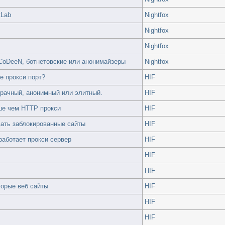
tLab
Nightfox
Nightfox
Nightfox
CoDeeN, ботнетовские или анонимайзеры
Nightfox
е прокси порт?
HIF
зрачный, анонимный или элитный.
HIF
ше чем HTTP прокси
HIF
вать заблокированные сайты
HIF
 работает прокси сервер
HIF
HIF
HIF
торые веб сайты
HIF
HIF
HIF