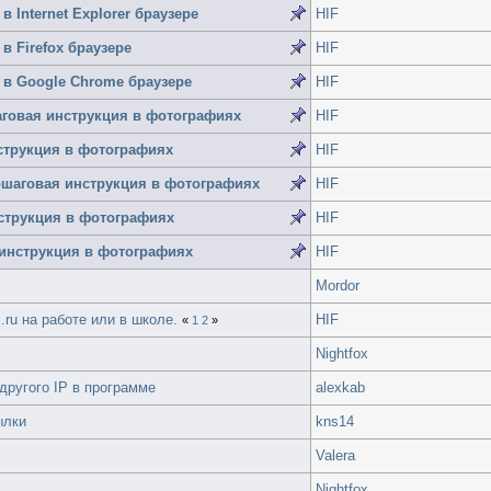
Internet Explorer браузере
HIF
 Firefox браузере
HIF
в Google Chrome браузере
HIF
аговая инструкция в фотографиях
HIF
нструкция в фотографиях
HIF
 пошаговая инструкция в фотографиях
HIF
нструкция в фотографиях
HIF
я инструкция в фотографиях
HIF
Mordor
l.ru на работе или в школе.
HIF
«
1
2
»
Nightfox
 другого IP в программе
alexkab
ылки
kns14
Valera
Nightfox