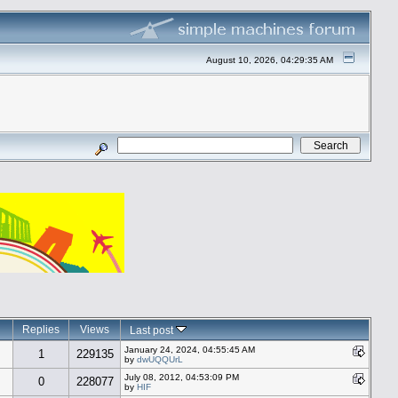
August 10, 2026, 04:29:35 AM
Replies
Views
Last post
January 24, 2024, 04:55:45 AM
1
229135
by
dwUQQUrL
July 08, 2012, 04:53:09 PM
0
228077
by
HIF