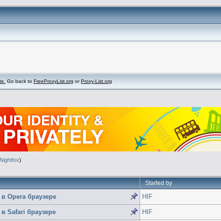
te.
Go back to
FreeProxyList.org
or
Proxy-List.org
Nightfox
)
Started by
в Opera браузере
HIF
 Safari браузере
HIF