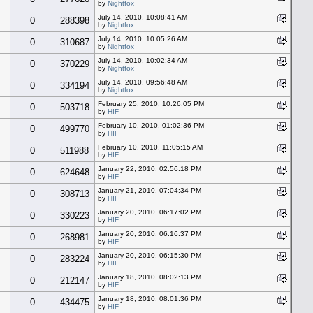
by
Nightfox
July 14, 2010, 10:08:41 AM
0
288398
by
Nightfox
July 14, 2010, 10:05:26 AM
0
310687
by
Nightfox
July 14, 2010, 10:02:34 AM
0
370229
by
Nightfox
July 14, 2010, 09:56:48 AM
0
334194
by
Nightfox
February 25, 2010, 10:26:05 PM
0
503718
by
HIF
February 10, 2010, 01:02:36 PM
0
499770
by
HIF
February 10, 2010, 11:05:15 AM
0
511988
by
HIF
January 22, 2010, 02:56:18 PM
0
624648
by
HIF
January 21, 2010, 07:04:34 PM
0
308713
by
HIF
January 20, 2010, 06:17:02 PM
0
330223
by
HIF
January 20, 2010, 06:16:37 PM
0
268981
by
HIF
January 20, 2010, 06:15:30 PM
0
283224
by
HIF
January 18, 2010, 08:02:13 PM
0
212147
by
HIF
January 18, 2010, 08:01:36 PM
0
434475
by
HIF