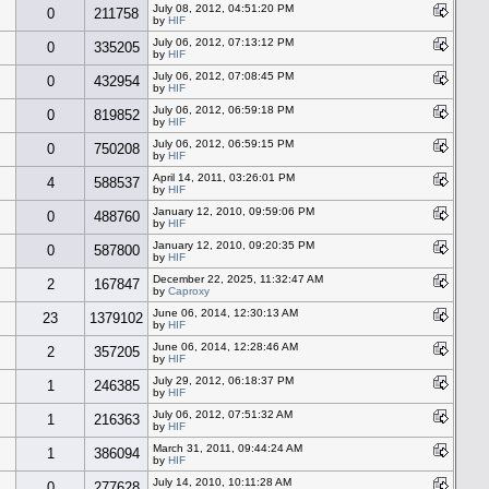
July 08, 2012, 04:51:20 PM
0
211758
by
HIF
July 06, 2012, 07:13:12 PM
0
335205
by
HIF
July 06, 2012, 07:08:45 PM
0
432954
by
HIF
July 06, 2012, 06:59:18 PM
0
819852
by
HIF
July 06, 2012, 06:59:15 PM
0
750208
by
HIF
April 14, 2011, 03:26:01 PM
4
588537
by
HIF
January 12, 2010, 09:59:06 PM
0
488760
by
HIF
January 12, 2010, 09:20:35 PM
0
587800
by
HIF
December 22, 2025, 11:32:47 AM
2
167847
by
Caproxy
June 06, 2014, 12:30:13 AM
23
1379102
by
HIF
June 06, 2014, 12:28:46 AM
2
357205
by
HIF
July 29, 2012, 06:18:37 PM
1
246385
by
HIF
July 06, 2012, 07:51:32 AM
1
216363
by
HIF
March 31, 2011, 09:44:24 AM
1
386094
by
HIF
July 14, 2010, 10:11:28 AM
0
277628