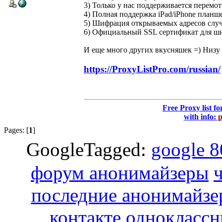
3) Только у нас поддерживается перемот
4) Полная поддержка iPad/iPhone планше
5) Шифрация открываемых адресов случ
6) Официальный SSL сертификат для ши
И еще много других вкусняшек =) Низу
https://ProxyListPro.com/russian/
Free Proxy list fo
with info:
p
Pages: [
1
]
GoogleTagged:
google 
форум анонимайзеры
последние анонимайзе
контакте
одноклассн