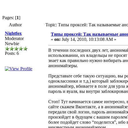
Pages: [
1
]
Author
Topic: Типы проксей: Так называемые ан
Nightfox
Типы проксей: Так называемые ан
Moderator
«
on:
July 14, 2010, 10:13:08 AM »
Newbie
В течении последних двух лет, анонимай
Posts: 6
использовании, их владельцы не просят 
знает как правильно нужно вибирать ано
анонимайзеры.
Представьте себе такую ситуацию, вы ре
одноклассники и т.д.) который заблоки
анонимайзер, вбиваете в поле для урла 
пароль и вуаля, вы внутри заблокирован
Стоп! Тут начинается самое интересно,
сайте скажем Вконтакте, а в анонимайз
передали свой логин, пароль анонимайзе
произойдет в будущем с вашим паролем? 
более подойдет слово “поделится”, ибо
неизвестным анонимайзером.