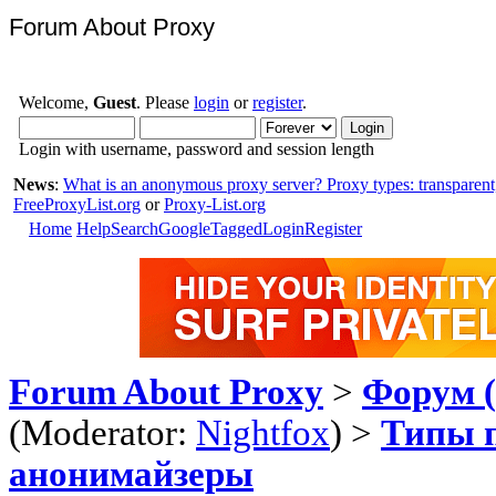
Forum About Proxy
Welcome,
Guest
. Please
login
or
register
.
Login with username, password and session length
News
:
What is an anonymous proxy server? Proxy types: transparent
FreeProxyList.org
or
Proxy-List.org
Home
Help
Search
GoogleTagged
Login
Register
Forum About Proxy
>
Форум (
(Moderator:
Nightfox
) >
Типы 
анонимайзеры