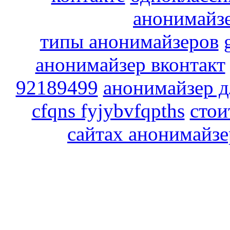
анонимайзе
типы анонимайзеров
анонимайзер вконтакт
92189499
анонимайзер д
cfqns fyjybvfqpths
стои
сайтах анонимайз