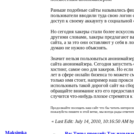
Раньше подобные сайты назывались фиш
пользователи вводили туда свою логин с
доступ к своему аккаунту в социальной 
Но сегодня хакеры стали более искусс
другими словами, хакеры предлагают ва
сайта, а за это они оставляют у себя в 
думаю не нужно объяснять.
Значит нельзя пользоваться анонимайзе
сайта анонимайзера. Сегодня запустить 
хостинг, самое оно для хакеров. Но есл
лет в сфере онлайн бизенса то можете с
только имя стоит, например наш прокси 
использовать такой дорогой сайт на сбо
обращайте внимание кто его предоставл
случится что-нибудь плохое стремятся к
Продолжайте посещать наш сайт что бы читать интерес
пожалуйста пишите в этой ветке, мы всегда рады ответит
«
Last Edit: July 14, 2010, 10:16:50 AM by
Maksimka
Re: Типы проксей: Так назыв