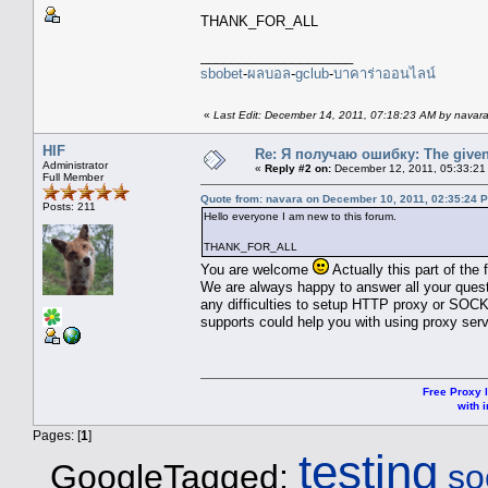
THANK_FOR_ALL
____________________
sbobet
-
ผลบอล
-
gclub
-
บาคาร่าออนไลน์
«
Last Edit: December 14, 2011, 07:18:23 AM by navar
HIF
Re: Я получаю ошибку: The given 
Administrator
«
Reply #2 on:
December 12, 2011, 05:33:21
Full Member
Quote from: navara on December 10, 2011, 02:35:24 
Posts: 211
Hello everyone I am new to this forum.
THANK_FOR_ALL
You are welcome
Actually this part of the
We are always happy to answer all your quest
any difficulties to setup HTTP proxy or SOCK
supports could help you with using proxy serv
Free Proxy l
with i
Pages: [
1
]
testing
GoogleTagged:
so