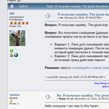
Pages: [
1
]
Author
Topic: Я получаю ошибку: The given key does 
HIF
Я получаю ошибку: The given key
Administrator
«
on:
January 16, 2010, 07:49:23 PM »
Full Member
Вопрос:
Я получаю ошибку: The given key d
Posts: 211
Вопрос:
Вы получили сообщение (данные к
скачивания прокси листа истекло и он был
Вариант 1: Линк для скачивания пр
момента генерации (демо). После и
который действителен в течении ме
Вариант 2: Линк для скачивания пр
истечения срока действия пароля.
Решение:
просто
сгенерируйте новый линк
«
Last Edit: January 16, 2010, 07:51:38 PM by HIF
»
Free Proxy l
with i
navara
Re: Я получаю ошибку: The given 
Newbie
«
Reply #1 on:
December 10, 2011, 02:35:24
Posts: 1
Hello everyone I am new to this forum.