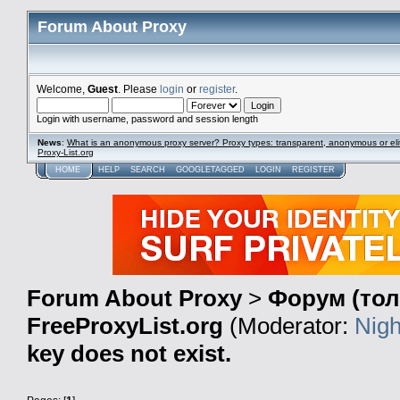
Forum About Proxy
Welcome,
Guest
. Please
login
or
register
.
Login with username, password and session length
News
:
What is an anonymous proxy server? Proxy types: transparent, anonymous or eli
Proxy-List.org
HOME
HELP
SEARCH
GOOGLETAGGED
LOGIN
REGISTER
Forum About Proxy
>
Форум (тол
FreeProxyList.org
(Moderator:
Nigh
key does not exist.