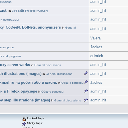
admin_hif
scussions
ist.
admin_hif
in
Веб сайт FreeProxyList.org
admin_hif
 и программы
roxy, CoDeeN, BotNets, anonymizers
in
General
admin_hif
Valera
Jackes
е вопросы
quixrick
pts and programs
oxy server works
admin_hif
in
General discussions
h illustrations (images)
admin_hif
in
General discussions
y.mail.ru на роботі або в школі.
Jackes
in
Общие вопросы
 в Firefox браузере
admin_hif
in
Общие вопросы
y step illustrations (images)
admin_hif
in
General discussions
Locked Topic
Sticky Topic