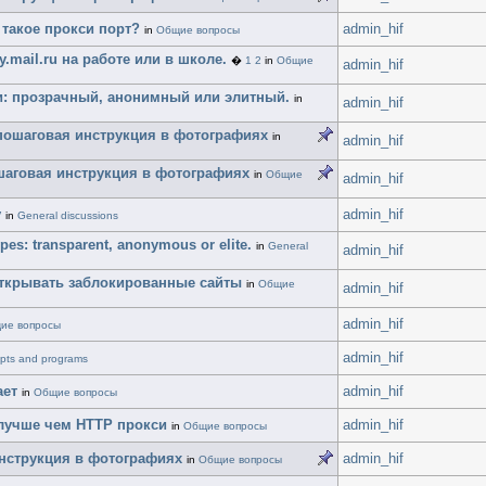
 такое прокси порт?
admin_hif
in
Общие вопросы
my.mail.ru на работе или в школе.
�
1
2
in
Общие
admin_hif
и: прозрачный, анонимный или элитный.
in
admin_hif
е, пошаговая инструкция в фотографиях
in
admin_hif
ошаговая инструкция в фотографиях
in
Общие
admin_hif
y
admin_hif
in
General discussions
es: transparent, anonymous or elite.
in
General
admin_hif
открывать заблокированные сайты
in
Общие
admin_hif
admin_hif
ие вопросы
admin_hif
ipts and programs
ает
admin_hif
in
Общие вопросы
лучше чем HTTP прокси
admin_hif
in
Общие вопросы
 инструкция в фотографиях
admin_hif
in
Общие вопросы