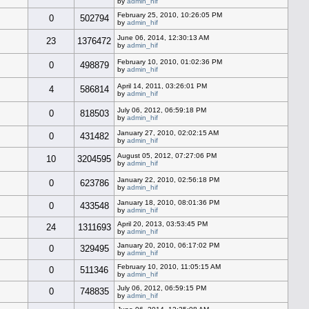
by
admin_hif
February 25, 2010, 10:26:05 PM
0
502794
by
admin_hif
June 06, 2014, 12:30:13 AM
23
1376472
by
admin_hif
February 10, 2010, 01:02:36 PM
0
498879
by
admin_hif
April 14, 2011, 03:26:01 PM
4
586814
by
admin_hif
July 06, 2012, 06:59:18 PM
0
818503
by
admin_hif
January 27, 2010, 02:02:15 AM
0
431482
by
admin_hif
August 05, 2012, 07:27:06 PM
10
3204595
by
admin_hif
January 22, 2010, 02:56:18 PM
0
623786
by
admin_hif
January 18, 2010, 08:01:36 PM
0
433548
by
admin_hif
April 20, 2013, 03:53:45 PM
24
1311693
by
admin_hif
January 20, 2010, 06:17:02 PM
0
329495
by
admin_hif
February 10, 2010, 11:05:15 AM
0
511346
by
admin_hif
July 06, 2012, 06:59:15 PM
0
748835
by
admin_hif