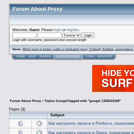
Forum About Proxy
Welcome,
Guest
. Please
login
or
register
.
Login with username, password and session length
News
:
Which proxy is better: public or dedicated proxy, CoDeeN, BotNets, anonymizers.
HOME
HELP
SEARCH
GOOGLETAGGED
LOGIN
REGISTER
Forum About Proxy
>
Topics GoogleTagged with "google 1355534169"
Pages: [
1
]
Subject
Как настроить прокси в Firefox-е, пошагов
Как настроить прокси в Opera, пошаговая 