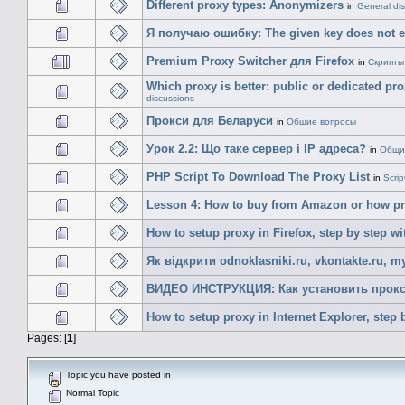
Different proxy types: Anonymizers
in
General di
Я получаю ошибку: The given key does not ex
Premium Proxy Switcher для Firefox
in
Скрипты
Which proxy is better: public or dedicated p
discussions
Прокси для Беларуси
in
Общие вопросы
Урок 2.2: Що таке сервер і IP адреса?
in
Общи
PHP Script To Download The Proxy List
in
Scri
Lesson 4: How to buy from Amazon or how pr
How to setup proxy in Firefox, step by step wit
Як відкрити odnoklasniki.ru, vkontakte.ru, m
ВИДЕО ИНСТРУКЦИЯ: Как установить прокси
How to setup proxy in Internet Explorer, step b
Pages: [
1
]
Topic you have posted in
Normal Topic