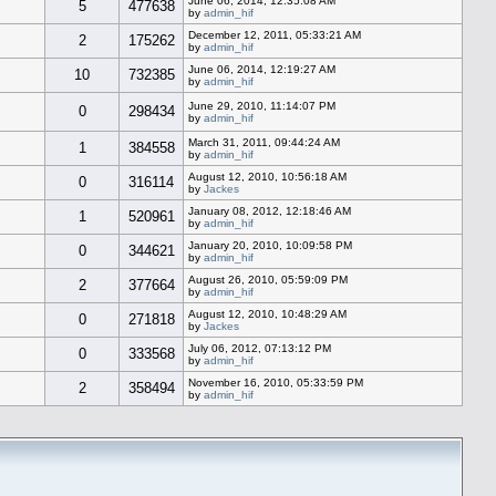
June 06, 2014, 12:35:08 AM
5
477638
by
admin_hif
December 12, 2011, 05:33:21 AM
2
175262
by
admin_hif
June 06, 2014, 12:19:27 AM
10
732385
by
admin_hif
June 29, 2010, 11:14:07 PM
0
298434
by
admin_hif
March 31, 2011, 09:44:24 AM
1
384558
by
admin_hif
August 12, 2010, 10:56:18 AM
0
316114
by
Jackes
January 08, 2012, 12:18:46 AM
1
520961
by
admin_hif
January 20, 2010, 10:09:58 PM
0
344621
by
admin_hif
August 26, 2010, 05:59:09 PM
2
377664
by
admin_hif
August 12, 2010, 10:48:29 AM
0
271818
by
Jackes
July 06, 2012, 07:13:12 PM
0
333568
by
admin_hif
November 16, 2010, 05:33:59 PM
2
358494
by
admin_hif