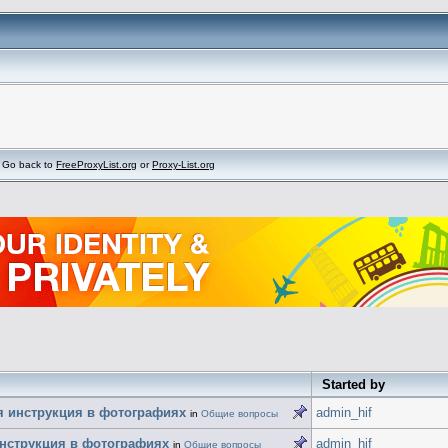
Go back to
FreeProxyList.org
or
Proxy-List.org
Started by
ая инструкция в фотографиях
admin_hif
in
Общие вопросы
инструкция в фотографиях
admin_hif
in
Общие вопросы