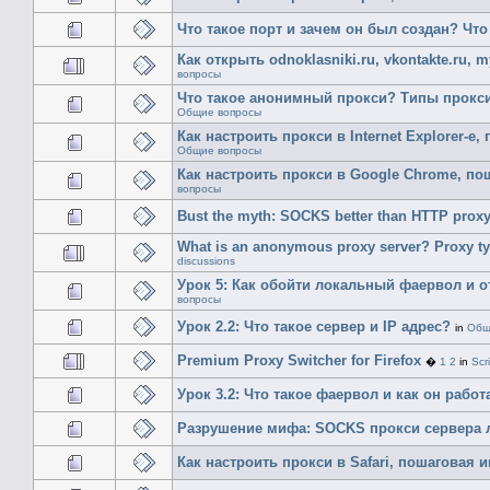
Что такое порт и зачем он был создан? Что
Как открыть odnoklasniki.ru, vkontakte.ru, 
вопросы
Что такое анонимный прокси? Типы прокс
Общие вопросы
Как настроить прокси в Internet Explorer-
Общие вопросы
Как настроить прокси в Google Chrome, п
вопросы
Bust the myth: SOCKS better than HTTP prox
What is an anonymous proxy server? Proxy typ
discussions
Урок 5: Как обойти локальный фаервол и 
вопросы
Урок 2.2: Что такое сервер и IP адрес?
in
Общ
Premium Proxy Switcher for Firefox
�
1
2
in
Scr
Урок 3.2: Что такое фаервол и как он работ
Разрушение мифа: SOCKS прокси сервера 
Как настроить прокси в Safari, пошаговая