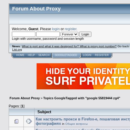
Forum About Proxy
Welcome,
Guest
. Please
login
or
register
.
Login with username, password and session length
News
:
What is port and what it was designed for? What is proxy port number?
Go back 
List.org
HOME
HELP
SEARCH
GOOGLETAGGED
LOGIN
REGISTER
Forum About Proxy
>
Topics GoogleTagged with "google 55819444 zg4"
Pages: [
1
]
Subject
Как настроить прокси в Firefox-е, пошаговая инс
фотографиях
in
Общие вопросы