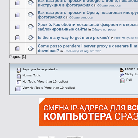
Как настроить прокси в Google Chrome, пошагов
инструкция в фотографиях
in
Общие вопросы
Как настроить прокси в Opera, пошаговая инстру
фотографиях
in
Общие вопросы
Урок 5: Как обойти локальный фаервол и открыв
заблокированные сайты
in
Общие вопросы
Is there any way to get more proxies?
in
FreeProxyList.or
Come posso prendere i server proxy e generare il mio
download?
in
FreeProxyList.org sito web
Pages: [
1
]
Locked T
Topic you have posted in
Sticky To
Normal Topic
Poll
Hot Topic (More than 10 replies)
Very Hot Topic (More than 10 replies)