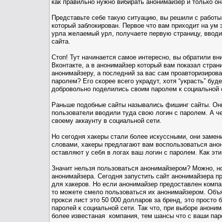
как правильно нужно вибирать анонимайзер и только он
Представьте себе такую ситуацию, вы решили с работы,
который заблокирован. Первое что вам приходит на ум 
урла желаемый урл, получаете первую страницу, вводит
сайта.
Стоп! Тут начинается самое интересно, вы обратили вн
Вконтакте, а в анонимайзер который вам показал стран
анонимайзеру, а последний за вас сам проавторизиров
паролем? Его скорее всего украдут, хотя “украсть” буд
добровольно поделились своим паролем к социальной 
Раньше подобные сайты назывались фишинг сайты. Они 
пользователи вводили туда свою логин с паролем. А че
своему аккаунту в социальной сети.
Но сегодня хакеры стали более искуссными, они заме
словами, хакеры предлагают вам воспользоваться анон
оставляют у себя в логах ваш логин с паролем. Как эт
Значит нельзя пользоваться анонимайзером? Можно, но
анонимайзера. Сегодня запустить сайт анонимайзера пр
для хакеров. Но если анонимайзер предоставлен компа
то можете смело пользоваться их анонимайзером. Объя
прокси лист это 50 000 долларов за бренд, это просто
паролей к социальной сети. Так что, при выборе анони
более известаная компания, тем шансы что с ваши пар