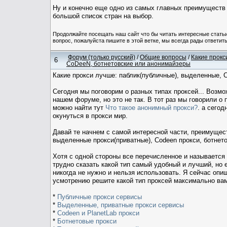
Ну и конечно еще одно из самых главных преимуществ 
большой список стран на выбор.
Продолжайте посещать наш сайт что бы читать интересные стат
вопрос, пожалуйста пишите в этой ветке, мы всегда рады ответить
Форум (только русский)
/
Общие вопросы
/
Какие прокс
6
CoDeeN, ботнетовские или анонимайзеры
Какие прокси лучше: паблик(публичные), выделенные, 
Сегодня мы поговорим о разных типах проксей... Возмож
нашем форуме, но это не так. В тот раз мы говорили о
можно найти тут
Что такое анонимный прокси?
. а сего
окунуться в прокси мир.
Давай те начнем с самой интересной части, преимуществ
выделенные прокси(приватные), Codeen прокси, ботнет
Хотя с одной стороны все перечисленное и называется
трудно сказать какой тип самый удобный и лучший, но 
никогда не нужно и нельзя использовать. Я сейчас опи
усмотрению решите какой тип проксей максимально вам
*
Публичные прокси сервисы
*
Выделенные, приватные прокси сервисы
*
Codeen и PlanetLab прокси
*
Ботнетовые прокси