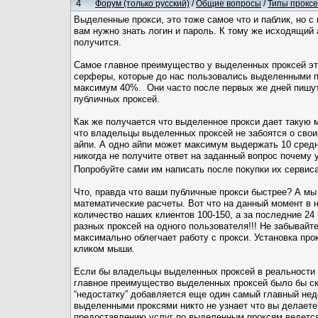
4
Форум (только русский)
/
Общие вопросы
/
Типы проксе
Выделенные прокси, это тоже самое что и паблик, но с
вам нужно знать логин и пароль. К тому же исходящий а
получится.
Самое главное преимущество у выделенных проксей это 
серферы, которые до нас пользовались выделенными п
максимум 40%. Они часто после первых же дней пишут 
публичных проксей.
Как же получается что выделенное прокси дает такую 
что владельцы выделенных проксей не забоятся о свои
айпи. А одно айпи может максимум выдержать 10 средни
никогда не получите ответ на заданный вопрос почему 
Попробуйте сами им написать после покупки их сервис
Что, правда что ваши публичные прокси быстрее? А мы
математические расчеты. Вот что на данный момент в 
количество наших клиентов 100-150, а за последние 24 
разных проксей на одного пользователя!!! Не забывайт
максимально облегчает работу с прокси. Установка прок
кликом мыши.
Если бы владельцы выделенных проксей в реальности д
главное преимущество выделенных проксей было бы скор
“недостатку” добавляется еще один самый главный нед
выделенными проксями никто не узнает что вы делаете
предоставлению услуг по выделенным проксям ведется л