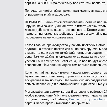
порт 80 на 8080. И фактически у вас есть три варианта,
Получается чтобы найти прокси, вам максимум надо зн
определенным айпи адрессам.
ВНИМАНИЕ: Заниматься сканированием сети на наличие
нарушением закона. Данная статья имеет исключительн
любые действия на свою ответсвенность. Кстати испол
является нелегальным дейсвием. Если вы случайно нат
разрешение на ее использование.
Какое главное преимущество у паблик проксей? Самое г
ведется на стороне прокси ибо он по размеру очень б
стирают, а если все же такой файл есть и он ведется, 
сена. Там мегабайты инормации когда ваша запись счит
уверены они сожгут весь стог сена, но вас найдут обя
совершили. Чем больше ущерб тем больше шансов что в
Конечно, паблик прокси имеют и недостаток. Дело в том
Буквально несколько минут прокси могло находится в с
воскреснет и так по кругу. Это очень сильно раздражае
причем первая еще и с авторизацией. Единственные у к
Мы разработали движок который автономно работает 24 
любое время, наши VIP пользователи имеют максималь
создали плагин для Firefox-а,
Premium Proxy Switcher
ко
серфиг через прокси максимально приятным.