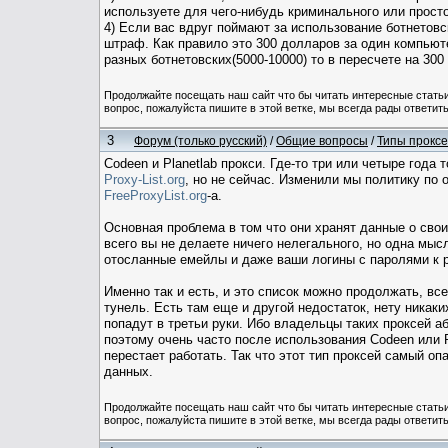
используете для чего-нибудь криминального или просто
4) Если вас вдруг поймают за использование ботнетовс
штраф. Как правило это 300 долларов за один компьюте
разных ботнетовских(5000-10000) то в пересчете на 30
Продолжайте посещать наш сайт что бы читать интересные стат
вопрос, пожалуйста пишите в этой ветке, мы всегда рады ответить
3
Форум (только русский)
/
Общие вопросы
/
Типы проксе
Codeen и Planetlab прокси. Где-то три или четыре года
Proxy-List.org
, но не сейчас. Изменили мы политику по 
FreeProxyList.org
-а.
Основная проблема в том что они хранят данные о свои
всего вы не делаете ничего нелегального, но одна мыс
отосланные емейлы и даже ваши логины с паролями к р
Именно так и есть, и это список можно продолжать, все
тунель. Есть там еще и другой недостаток, нету никак
попадут в третьи руки. Ибо владельцы таких проксей 
поэтому очень часто после использования Codeen или P
перестает работать. Так что этот тип проксей самый о
данных.
Продолжайте посещать наш сайт что бы читать интересные стат
вопрос, пожалуйста пишите в этой ветке, мы всегда рады ответить