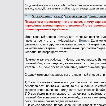
Продолжайте посещать наш сайт что бы читать интересные стат
вопрос, пожалуйста пишите в этой ветке, мы всегда рады ответить
2
Форум (только русский)
/
Общие вопросы
/
Типы проксе
Прежде чем я расскажу что это такое, я хочу еще р
нарушение закона черевато уголовной ответсвеннос
очень серьезные проблемы.
Итак, главный вопрос, почему ботнетовские прокси не
проксях прочитать тут, wikipedia.org -
Ботнет
. Если же к
уязвимости, или другим словами эксплоит. Хакеры ис
на компьютер жертвы. Эта маленькая программа будет р
исполнения возращает ответ.
Примерно так же работает и ботнетовское прокси. Вы о
главный бот, а последний уже отсылает этот запрос у
жертвы. Там, уже после исполнения, ответ сначала при
С одной стороны казалось бы это отличный способ спря
1) У вас постоянно разные исходящие айпи так как зап
сервисов есть привязка к айпи, то вы банально не смож
запросе новое айпи, то и следовательно конечный сайт
2) У вас будет низкая скорость, так как вы не работае
главный бот конектится к какому-нибудь ниже стоящему
боту, главный бот передает ответ вам.
3) И самое главное, использование ботнетовских проксе