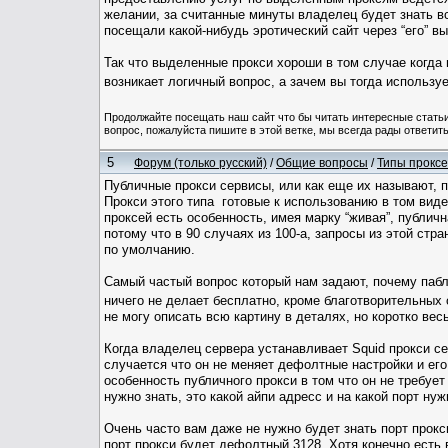
желании, за считанные минуты владелец будет знать в
посещали какой-нибудь эротический сайт через “его” 
Так что выделенные прокси хороши в том случае когда
возникает логичный вопрос, а зачем вы тогда использу
Продолжайте посещать наш сайт что бы читать интересные стат
вопрос, пожалуйста пишите в этой ветке, мы всегда рады ответить
5
Форум (только русский)
/
Общие вопросы
/
Типы проксе
Публичные прокси сервисы, или как еще их называют, п
Прокси этого типа готовые к использованию в том виде 
проксей есть особенность, имея марку “живая”, публич
потому что в 90 случаях из 100-а, запросы из этой стр
по умолчанию.
Самый частый вопрос который нам задают, почему пабли
ничего не делает бесплатно, кроме благотворительных о
не могу описать всю картину в деталях, но коротко ве
Когда владелец сервера устанавливает Squid прокси с
случается что он не меняет дефолтные настройки и его
особенность публичного прокси в том что он не требуе
нужно знать, это какой айпи адресс и на какой порт нуж
Очень часто вам даже не нужно будет знать порт прокс
порт прокси будет дефолтный 3128. Хотя конечно есть