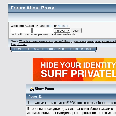
Forum About Proxy
Welcome,
Guest
. Please
login
or
register
.
Login with username, password and session length
News
:
What is an anonymous proxy server? Proxy types: transparent, anonymous or eli
Proxy-List.org
HOME
HELP
SEARCH
GOOGLETAGGED
LOGIN
REGISTER
Show Posts
Pages: [
1
]
1
Форум (только русский)
/
Общие вопросы
/
Типы прокс
В течении последних двух лет, анонимайзеры стали очен
использовании, их владельцы не просят ничего за их и