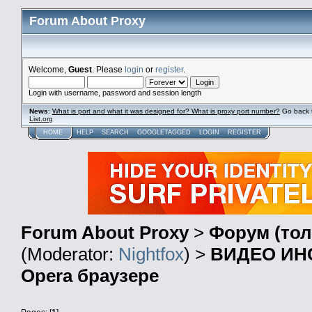
Forum About Proxy
Welcome,
Guest
. Please
login
or
register
.
Login with username, password and session length
News
:
What is port and what it was designed for? What is proxy port number?
Go back 
List.org
HOME
HELP
SEARCH
GOOGLETAGGED
LOGIN
REGISTER
Forum About Proxy
>
Форум (тол
(Moderator:
Nightfox
) >
ВИДЕО ИНС
Opera браузере