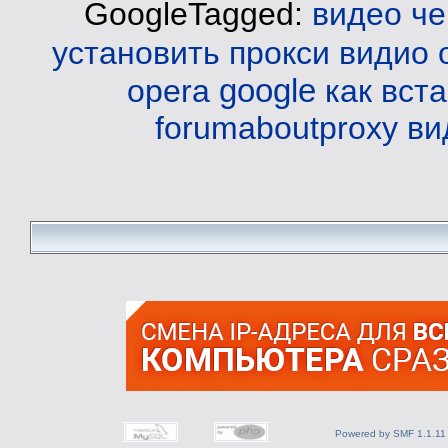
GoogleTagged:
видео че
установить прокси видио 
google
opera
как вст
forumaboutproxy
ви
Powered by SMF 1.1.11