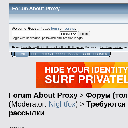
Forum About Proxy
Welcome,
Guest
. Please
login
or
register
.
Login with username, password and session length
News
:
Bust the myth: SOCKS better than HTTP proxy.
Go back to
FreeProxyList.org
or
HOME
HELP
SEARCH
GOOGLETAGGED
LOGIN
REGISTER
Forum About Proxy
>
Форум (тол
(Moderator:
Nightfox
) >
Требуются 
рассылки
Pages: [
1
]