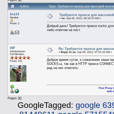
Author
Topic: Требуются прокси для массовой почт
kns14
Требуются прокси для массовой
Newbie
«
on:
July 06, 2012, 06:34:15 AM »
Posts: 1
Добрый день! Требуются прокси socks для
либо ответом на пост.
HIF
Re: Требуются прокси для масс
Administrator
«
Reply #1 on:
July 06, 2012, 07:51:32 AM »
Full Member
Доброе время суток, к сожалению наши пр
Posts: 211
SOCKS-ы, так как в HTTP прокси CONNECT 
рад на них ответить.
Free Proxy l
with i
Pages: [
1
]
GoogleTagged:
google 63