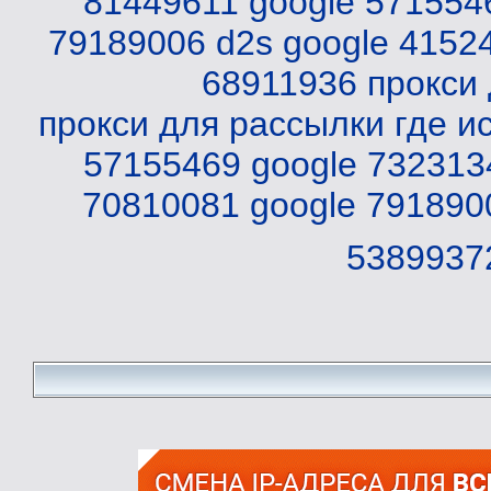
81449611
google 571554
79189006 d2s
google 4152
68911936
прокси
прокси для рассылки
где и
57155469
google 732313
70810081
google 791890
5389937