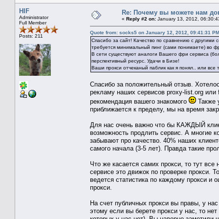
HIF
Re: Почему вы можете нам до
Administrator
«
Reply #2 on:
January 13, 2012, 06:30:4
Full Member
Quote from: socks5 on January 12, 2012, 09:41:31 P
Posts: 211
Спасибо за сайт! Качество по сравнению с другими 
требуется минимальный пинг (сами понимаете) во ф
В сети существуют аналоги Вашего фри сервиса (боле
перспективный ресурс. Удачи в Бизе!
Ваши прокси отчеканый паблик как я понял.. или все 
Спасибо за положительный отзыв. Хотелось
рекламу наших сервисов proxy-list.org или
рекомендация вашего знакомого
Также у
приближается к пределу, мы на время зак
Для нас очень важно что бы КАЖДЫЙ клиен
возможность продлить сервис. А многие к
забывают про качество. 40% наших клиент
самого начала (3-5 лет). Правда такие пр
Что же касается самих прокси, то тут все
сервисе это движок по проверке прокси. То
ведется статистика по каждому прокси и о
прокси.
На счет публичных прокси вы правы, у нас
этому если вы берете прокси у нас, то не
которых у нас нет). Вы наверно заметили 