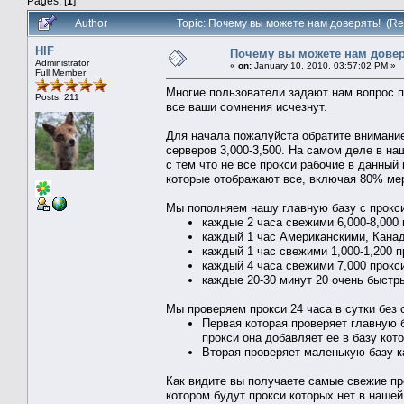
Pages: [
1
]
Author
Topic: Почему вы можете нам доверять! (Re
HIF
Почему вы можете нам довер
Administrator
«
on:
January 10, 2010, 03:57:02 PM »
Full Member
Многие пользователи задают нам вопрос п
Posts: 211
все ваши сомнения исчезнут.
Для начала пожалуйста обратите внимание
серверов 3,000-3,500. На самом деле в наш
с тем что не все прокси рабочие в данный
которые отображают все, включая 80% мер
Мы пополняем нашу главную базу с прокс
каждые 2 часа свежими 6,000-8,000 
каждый 1 час Американскими, Канад
каждый 1 час свежими 1,000-1,200 п
каждый 4 часа свежими 7,000 прокс
каждые 20-30 минут 20 очень быстр
Мы проверяем прокси 24 часа в сутки без 
Первая которая проверяет главную б
прокси она добавляет ее в базу кот
Вторая проверяет маленькую базу к
Как видите вы получаете самые свежие про
котором будут прокси которых нет в нашей