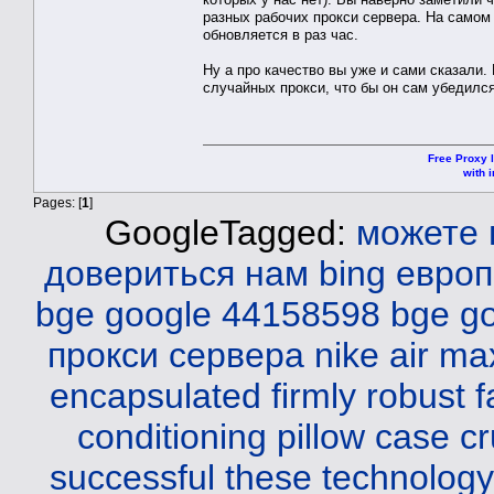
разных рабочих прокси сервера. На самом 
обновляется в раз час.
Ну а про качество вы уже и сами сказали
случайных прокси, что бы он сам убедилс
Free Proxy l
with i
Pages: [
1
]
GoogleTagged:
можете 
довериться нам
bing
европ
bge
google 44158598 bge
g
прокси сервера
nike air ma
encapsulated firmly robust fa
conditioning pillow case cr
successful these technology 