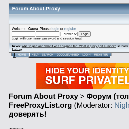
Forum About Proxy
Welcome,
Guest
. Please
login
or
register
.
Login with username, password and session length
News
:
What is port and what it was designed for? What is proxy port number?
Go back 
List.org
HOME
HELP
SEARCH
GOOGLETAGGED
LOGIN
REGISTER
Forum About Proxy
>
Форум (тол
FreeProxyList.org
(Moderator:
Nigh
доверять!