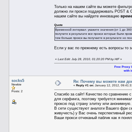
Только на нашем сайте вы можете фильтров
должно ли прокси поддерживать POST & 
нашем сайте вы найдете инновацию
време
Quote
Временной интервал: укажите значения (от 1 до 360)
получите в результате все прокси которые были про
тем больше прокси вы получаете в результате но по
Если у вас по прежнему есть вопросы то з
«
Last Edit: July 28, 2010, 01:20:20 PM by HIF
»
Free Proxy l
with i
socks5
Re: Почему вы можете нам до
Newbie
«
Reply #1 on:
January 12, 2012, 09:41:
Posts: 2
Спасибо за сайт! Качество по сравнению 
для серфинга, поэтому требуется минимал
проксю под страну элитку или анонимную.
В сети существуют аналоги Вашего фри се
живучесть) у Вас очень перспективный рес
Ваши прокси отчеканый паблик как я понял.