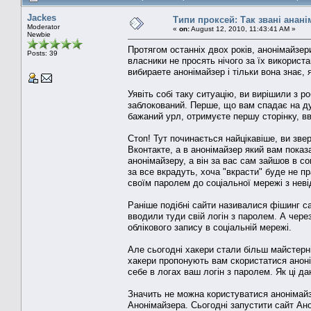
Jackes
Типи проксей: Так звані анан
Moderator
«
on:
August 12, 2010, 11:43:41 AM »
Newbie
Протягом останніх двох років, анонімайзери
Posts: 39
власники не просять нічого за їх використ
вибираете анонімайзер і тільки вона знає, 
Уявіть собі таку ситуацію, ви вирішили з р
заблокований. Перше, що вам спадає на ду
бажаний урл, отримуєте першу сторінку, вво
Стоп! Тут починається найцікавіше, ви зве
Вконтакте, а в анонімайзер який вам показ
анонімайзеру, а він за вас сам зайшов в
за все вкрадуть, хоча "вкрасти" буде не п
своїм паролем до соціальної мережі з нев
Раніше подібні сайти називалися фішинг сай
вводили туди свій логін з паролем. А чере
облікового запису в соціальній мережі.
Але сьогодні хакери стали більш майстерн
хакери пропонують вам скористатися аноні
себе в логах ваш логін з паролем. Як ці д
Значить не можна користуватися анонімайз
Анонімайзера. Сьогодні запустити сайт Ано