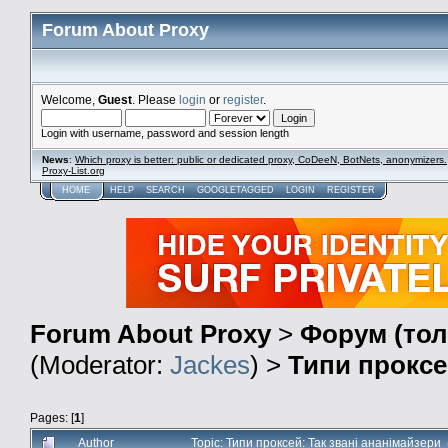
Forum About Proxy
Welcome,
Guest
. Please
login
or
register
.
Login with username, password and session length
News
:
Which proxy is better: public or dedicated proxy, CoDeeN, BotNets, anonymizers.
Proxy-List.org
HOME
HELP
SEARCH
GOOGLETAGGED
LOGIN
REGISTER
Forum About Proxy
>
Форум (тол
(Moderator:
Jackes
) >
Типи проксе
Pages: [
1
]
Author
Topic: Типи проксей: Так звані ананімайзери