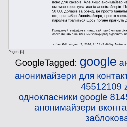
воно для хакерів. Але якщо анонімайзер на
сміливо користуватися їх анонімайзерів. По
50 000 доларів за бренд, це просто баналь
що, при виборі Анонімайзера, просто зверт
паролем трапиться щось погане прагнуть д
Продовжуйте відвідувати наш сайт що б читати ціка
ласка пишіть в цій гілці, ми завжди раді відповісти в
«
Last Edit: August 12, 2010, 11:51:48 AM by Jackes
»
Pages: [
1
]
google
GoogleTagged:
а
анонимайзери
для контак
45512109 
однокласники
google 814
анонимайзери вконта
заблоков