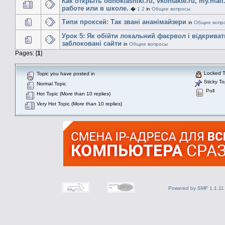
Как открыть odnoklasniki.ru, vkontakte.ru, my.mail
работе или в школе.
�
1
2
in
Общие вопросы
Типи проксей: Так звані ананімайзери
in
Общие вопр
Урок 5: Як обійти локальний фаєрвол і відкриват
заблоковані сайти
in
Общие вопросы
Pages: [
1
]
Locked T
Topic you have posted in
Sticky To
Normal Topic
Poll
Hot Topic (More than 10 replies)
Very Hot Topic (More than 10 replies)
Powered by SMF 1.1.11