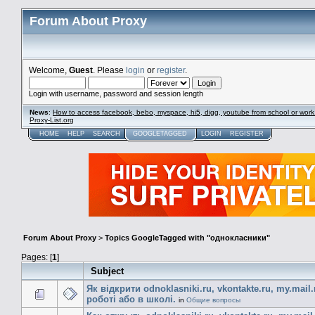
Forum About Proxy
Welcome,
Guest
. Please
login
or
register
.
Login with username, password and session length
News
:
How to access facebook, bebo, myspace, hi5, digg, youtube from school or work
Proxy-List.org
HOME
HELP
SEARCH
GOOGLETAGGED
LOGIN
REGISTER
Forum About Proxy
>
Topics GoogleTagged with "однокласники"
Pages: [
1
]
Subject
Як відкрити odnoklasniki.ru, vkontakte.ru, my.mail.
роботі або в школі.
in
Общие вопросы