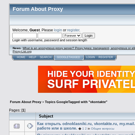
Forum About Proxy
Welcome,
Guest
. Please
login
or
register
.
Login with username, password and session length
News
:
What is an anonymous proxy server? Proxy types: transparent, anonymous or eli
Proxy-List.org
HOME
HELP
SEARCH
GOOGLETAGGED
LOGIN
REGISTER
Forum About Proxy
>
Topics GoogleTagged with "vkontakte"
Pages: [
1
]
Subject
Как открыть odnoklasniki.ru, vkontakte.ru, my.mail
работе или в школе.
�
1
2
in
Общие вопросы