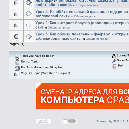
Як відкрити odnoklasniki.ru, vkontakte.ru, my.mail.
роботі або в школі.
in
Общие вопросы
Урок 5: Як обійти локальний фаєрвол і відкриват
заблоковані сайти
in
Общие вопросы
Урок 2: Как интернет браузер (проводник) открыв
сайт
in
Общие вопросы
Урок 5: Как обойти локальный фаервол и открыв
заблокированные сайты
in
Общие вопросы
Pages: [
1
]
Locked T
Topic you have posted in
Sticky To
Normal Topic
Poll
Hot Topic (More than 10 replies)
Very Hot Topic (More than 10 replies)
Powered by SMF 1.1.11