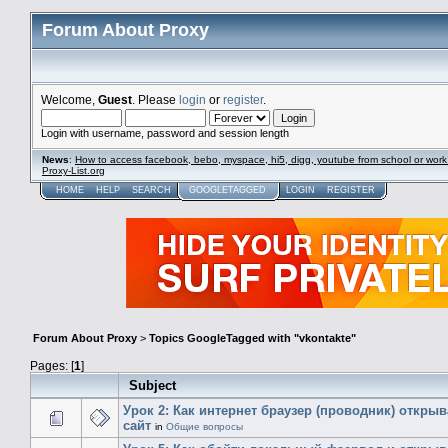
Forum About Proxy
Welcome,
Guest
. Please
login
or
register
.
Login with username, password and session length
News
:
How to access facebook, bebo, myspace, hi5, digg, youtube from school or work
Proxy-List.org
HOME
HELP
SEARCH
GOOGLETAGGED
LOGIN
REGISTER
Forum About Proxy
>
Topics GoogleTagged with "vkontakte"
Pages: [
1
]
Subject
Урок 2: Как интернет браузер (проводник) открыв
сайт
in
Общие вопросы