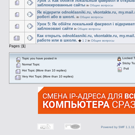
Урок 5: Как обойти локальный фаервол и открыв
заблокированные сайты
in
Общие вопросы
Як відкрити odnoklasniki.ru, vkontakte.ru, my.mail.
роботі або в школі.
in
Общие вопросы
Урок 5: Як обійти локальний фаєрвол і відкриват
заблоковані сайти
in
Общие вопросы
Как открыть odnoklasniki.ru, vkontakte.ru, my.mail
работе или в школе.
�
1
2
in
Общие вопросы
Pages: [
1
]
Locked T
Topic you have posted in
Sticky To
Normal Topic
Poll
Hot Topic (More than 10 replies)
Very Hot Topic (More than 10 replies)
Powered by SMF 1.1.11