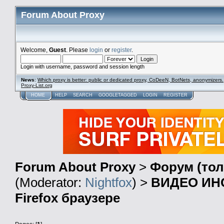
Forum About Proxy
Welcome,
Guest
. Please
login
or
register
.
Login with username, password and session length
News
:
Which proxy is better: public or dedicated proxy, CoDeeN, BotNets, anonymizers.
Proxy-List.org
HOME
HELP
SEARCH
GOOGLETAGGED
LOGIN
REGISTER
Forum About Proxy
>
Форум (тол
(Moderator:
Nightfox
) >
ВИДЕО ИНС
Firefox браузере