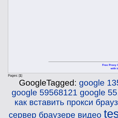
Free Proxy l
with i
Pages: [
1
]
GoogleTagged:
google 1
google 59568121
google 5
как вставить прокси брау
te
сервер браузере видео