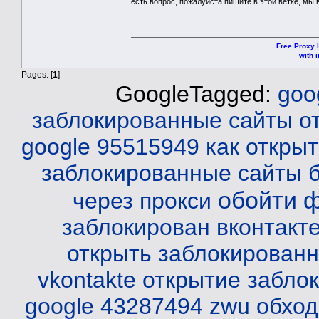
есть вопрос, пожалуйста пишите в этой ветке, мы 
Free Proxy l
with i
Pages: [
1
]
GoogleTagged:
goo
заблокированные сайты о
google 95515949
как открыт
заблокированные сайты б
обойти 
через прокси
заблокирован вконтакт
открыть заблокированн
vkontakte
открытие заблок
google 43287494 zwu
обход