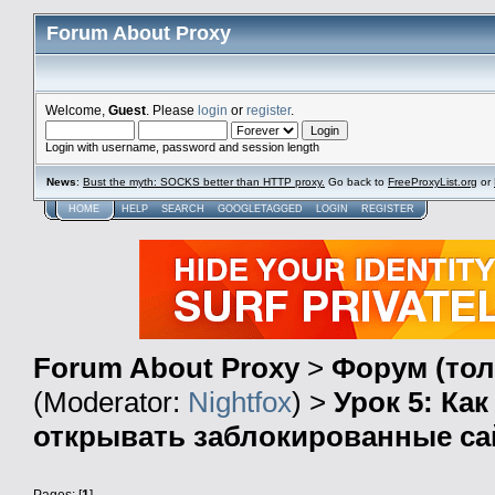
Forum About Proxy
Welcome,
Guest
. Please
login
or
register
.
Login with username, password and session length
News
:
Bust the myth: SOCKS better than HTTP proxy.
Go back to
FreeProxyList.org
or
HOME
HELP
SEARCH
GOOGLETAGGED
LOGIN
REGISTER
Forum About Proxy
>
Форум (тол
(Moderator:
Nightfox
) >
Урок 5: Ка
открывать заблокированные с
Pages: [
1
]