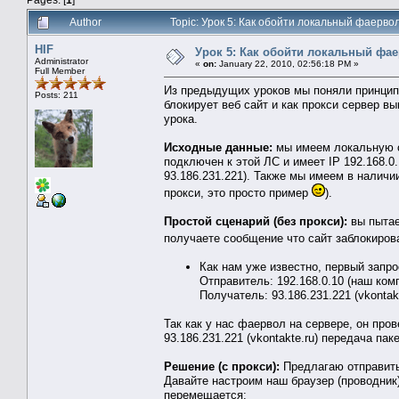
Author
Topic: Урок 5: Как обойти локальный фаерв
HIF
Урок 5: Как обойти локальный фа
Administrator
«
on:
January 22, 2010, 02:56:18 PM »
Full Member
Из предыдущих уроков мы поняли принцип
Posts: 211
блокирует веб сайт и как прокси сервер в
урока.
Исходные данные:
мы имеем локальную с
подключен к этой ЛС и имеет IP 192.168.0.
93.186.231.221). Также мы имеем в наличии
прокси, это просто пример
).
Простой сценарий (без прокси):
вы пытае
получаете сообщение что сайт заблокиро
Как нам уже известно, первый запр
Отправитель: 192.168.0.10 (наш ком
Получатель: 93.186.231.221 (vkontakt
Так как у нас фаервол на сервере, он пров
93.186.231.221 (vkontakte.ru) передача пак
Решение (с прокси):
Предлагаю отправить 
Давайте настроим наш браузер (проводник) 
перемещается: