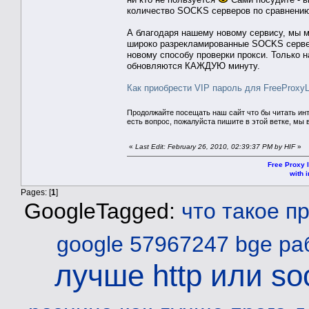
количество SOCKS серверов по сравнению
А благодаря нашему новому сервису, мы 
широко разрекламированные SOCKS сервер
новому способу проверки прокси. Только н
обновляются КАЖДУЮ минуту.
Как приобрести VIP пароль для FreeProxyLi
Продолжайте посещать наш сайт что бы читать ин
есть вопрос, пожалуйста пишите в этой ветке, мы 
«
Last Edit: February 26, 2010, 02:39:37 PM by HIF
»
Free Proxy l
with i
Pages: [
1
]
GoogleTagged:
что такое п
google 57967247 bge
ра
лучше http или so