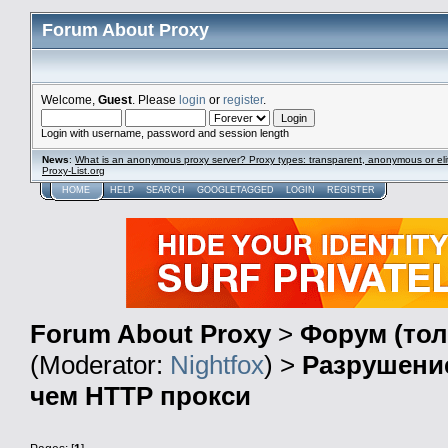
Forum About Proxy
Welcome,
Guest
. Please
login
or
register
.
Login with username, password and session length
News
:
What is an anonymous proxy server? Proxy types: transparent, anonymous or eli
Proxy-List.org
HOME
HELP
SEARCH
GOOGLETAGGED
LOGIN
REGISTER
Forum About Proxy
>
Форум (тол
(Moderator:
Nightfox
) >
Разрушени
чем HTTP прокси