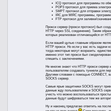
ICQ протокол для программы по об
POP3 протокол для приема электро
SMPT протокол для отправки элект
IRC для MIRC программы, программ
FTP протокол для заливки/скачиван
Прокси сервер (прокси протокол) был соз
HTTP через SSL соединение). Таким образ
которых реализован отличающийся от HTT
Если вашей цулью главным образом являе
HTTP прокси. Но если у вас есть задачи
тогда некоторые могут возразить: единст
именно этот тип прокси был смоделирован
спешить с заключениями.
Не многие знают что HTTP прокси сервер
пользователям создавать туннели для пер
Другими словами с помощью CONNECT, ва
SOCKS сервер.
Самые ярые защитники SOCKS могут прив
данные жду пользователем и SOCKS серве
учесть что можно воспользоваться прост
данные будут шифроваться тем же алгори
Ну и наконец предлагаю ответить на посл
ни кто не пользуется
Сами посудите - вы