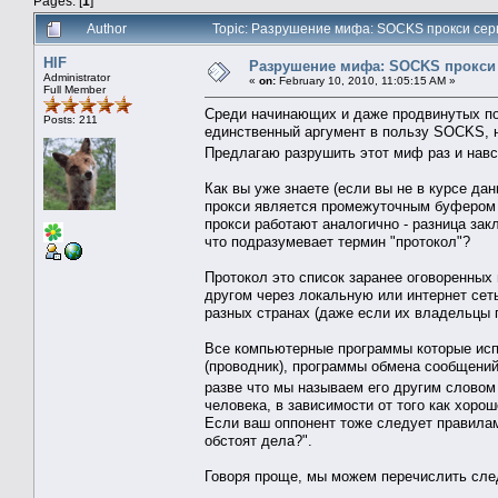
Pages: [
1
]
Author
Topic: Разрушение мифа: SOCKS прокси сер
HIF
Разрушение мифа: SOCKS прокси 
Administrator
«
on:
February 10, 2010, 11:05:15 AM »
Full Member
Среди начинающих и даже продвинутых по
Posts: 211
единственный аргумент в пользу SOCKS, н
Предлагаю разрушить этот миф раз и нав
Как вы уже знаете (если вы не в курсе да
прокси является промежуточным буфером
прокси работают аналогично - разница за
что подразумевает термин "протокол"?
Протокол это список заранее оговоренных
другом через локальную или интернет сет
разных странах (даже если их владельцы 
Все компьютерные программы которые испо
(проводник), программы обмена сообщений
разве что мы называем его другим словом 
человека, в зависимости от того как хорош
Если ваш оппонент тоже следует правилам 
обстоят дела?".
Говоря проще, мы можем перечислить сл