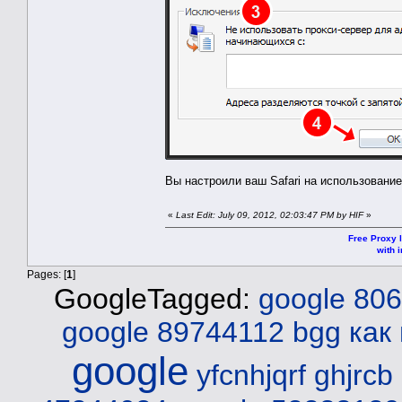
Вы настроили ваш Safari на использование
«
Last Edit: July 09, 2012, 02:03:47 PM by HIF
»
Free Proxy l
with i
Pages: [
1
]
GoogleTagged:
google 80
google 89744112 bgg
как
google
yfcnhjqrf ghjrcb