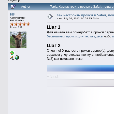
Pages: [
1
]
Author
Topic: Как настроить прокси в Safari, поша
HIF
Как настроить прокси в Safari, п
Administrator
«
on:
July 06, 2012, 06:59:15 PM »
Full Member
Шаг 1
Posts: 211
Для начала вам понадобятся прокси серве
бесплатных прокси для теста здесь
либо
п
Шаг 2
Отлично! У вас есть прокси сервер(а), доп
верхнем углу окошка иконку с изображен
№2) как показано ниже.