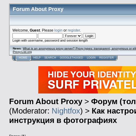
Forum About Proxy
Welcome,
Guest
. Please
login
or
register
.
Login with username, password and session length
News
:
What is an anonymous proxy server? Proxy types: transparent, anonymous or eli
Proxy-List.org
HOME
HELP
SEARCH
GOOGLETAGGED
LOGIN
REGISTER
Forum About Proxy
>
Форум (тол
(Moderator:
Nightfox
) >
Как настро
инструкция в фотографиях