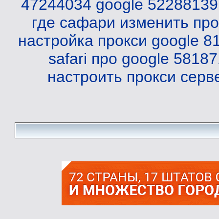
47244034
google 52288139
где сафари изменить про
настройка прокси
google 8
safari про
google 58187
настроить прокси серве