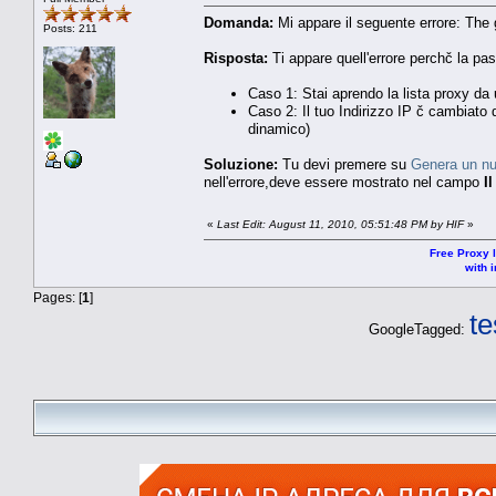
Domanda:
Mi appare il seguente errore: The 
Posts: 211
Risposta:
Ti appare quell'errore perchč la pa
Caso 1: Stai aprendo la lista proxy da
Caso 2: Il tuo Indirizzo IP č cambiato 
dinamico)
Soluzione:
Tu devi premere su
Genera un nuo
nell'errore,deve essere mostrato nel campo
Il
«
Last Edit: August 11, 2010, 05:51:48 PM by HIF
»
Free Proxy l
with i
Pages: [
1
]
te
GoogleTagged: