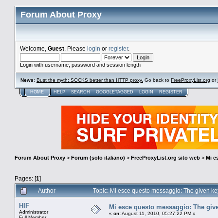
Forum About Proxy
Welcome,
Guest
. Please
login
or
register
.
Login with username, password and session length
News
:
Bust the myth: SOCKS better than HTTP proxy.
Go back to
FreeProxyList.org
or
HOME
HELP
SEARCH
GOOGLETAGGED
LOGIN
REGISTER
Forum About Proxy
>
Forum (solo italiano)
>
FreeProxyList.org sito web
>
Mi e
Pages: [
1
]
Author
Topic: Mi esce questo messaggio: The given key
HIF
Mi esce questo messaggio: The given
Administrator
«
on:
August 11, 2010, 05:27:22 PM »
Full Member