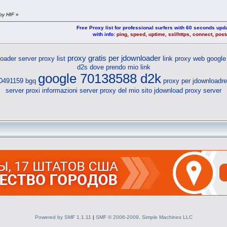
by HIF
»
Free Proxy list for professional surfers with 60 seconds upda
with info:
ping, speed, uptime, ssl/https, connect, pos
proxy gratis per jdownloader
oader server proxy list
link proxy web
google
d2s
dove prendo mio link
google 70138588 d2k
90491159 bgq
proxy per jdownloadre
server proxi
informazioni server proxy del mio sito
jdownload proxy server
Powered by SMF 1.1.11
|
SMF © 2006-2009, Simple Machines LLC