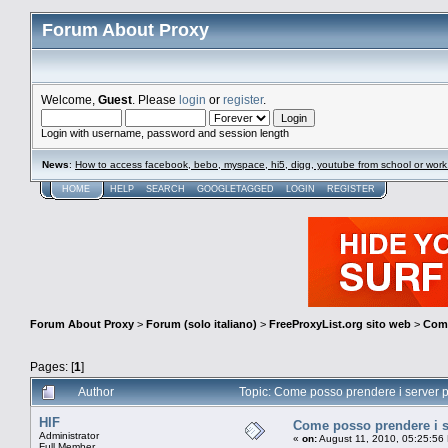
Forum About Proxy
Welcome,
Guest
. Please
login
or
register
.
Login with username, password and session length
News
:
How to access facebook, bebo, myspace, hi5, digg, youtube from school or work
HOME
HELP
SEARCH
GOOGLETAGGED
LOGIN
REGISTER
Forum About Proxy
>
Forum (solo italiano)
>
FreeProxyList.org sito web
>
Come
Pages: [
1
]
Author
Topic: Come posso prendere i server p
HIF
Come posso prendere i se
Administrator
«
on:
August 11, 2010, 05:25:56
Full Member