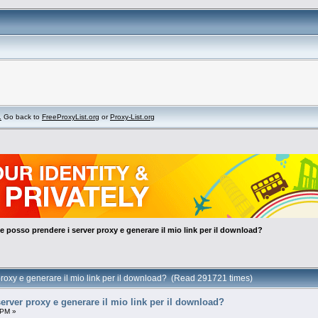
.
Go back to
FreeProxyList.org
or
Proxy-List.org
 posso prendere i server proxy e generare il mio link per il download?
roxy e generare il mio link per il download? (Read 291721 times)
rver proxy e generare il mio link per il download?
 PM »