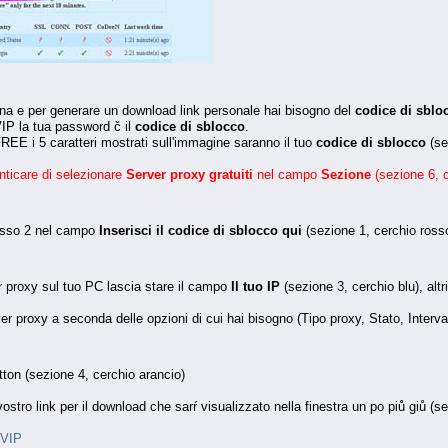
ina e per generare un download link personale hai bisogno del
codice di sblo
P la tua password č il
codice di sblocco
.
EE i 5 caratteri mostrati sull'immagine saranno il tuo
codice di sblocco
(se
ticare di selezionare
Server proxy gratuiti
nel campo
Sezione
(sezione 6, c
Passo 2 nel campo
Inserisci il codice di sblocco qui
(sezione 1, cerchio ross
er proxy sul tuo PC lascia stare il campo
Il tuo IP
(sezione 3, cerchio blu), altri
er proxy a seconda delle opzioni di cui hai bisogno (Tipo proxy, Stato, Interva
ton (sezione 4, cerchio arancio)
 vostro link per il download che sarŕ visualizzato nella finestra un po piů giů (s
 VIP