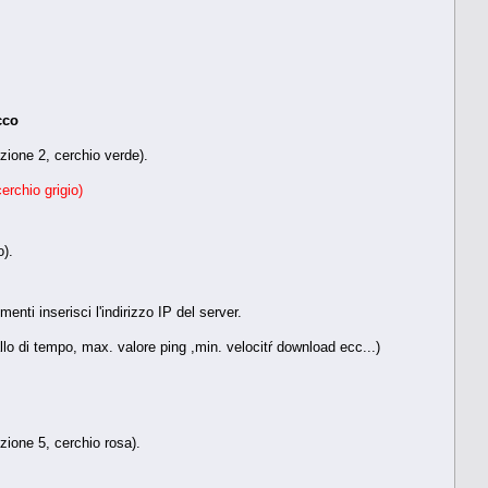
cco
zione 2, cerchio verde).
erchio grigio)
o).
menti inserisci l'indirizzo IP del server.
llo di tempo, max. valore ping ,min. velocitŕ download ecc...)
ezione 5, cerchio rosa).