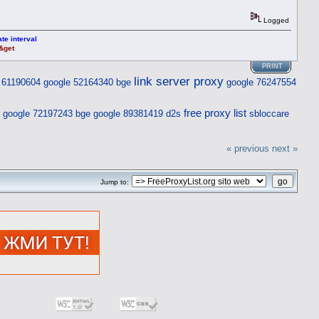
Logged
te interval
t&get
PRINT
link server proxy
 61190604
google 52164340 bge
google 76247554
free proxy list
google 72197243 bge
google 89381419 d2s
sbloccare
« previous
next »
Jump to: