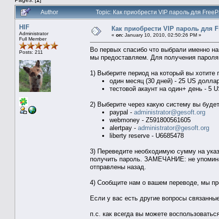
Author
Topic: Как приобрести VIP пароль для FreeP
HIF
Как приобрести VIP пароль для Fr
Administrator
«
on:
January 10, 2010, 02:50:26 PM »
Full Member
Во первых спасибо что выбрали именно на
Posts: 211
мы предоставляем. Для получения пароля
1) Выберите период на который вы хотите 
один месяц (30 дней) - 25 US долла
тестовой акаунт на один+ день - 
2) Выберите через какую систему вы будет
paypal -
administrator@gesoft.org
webmoney - Z591800561605
alertpay -
administrator@gesoft.org
liberty reserve - U6685478
3) Переведите необходимую сумму на указа
получить пароль. ЗАМЕЧАНИЕ: не упоминай
отправлены назад.
4) Сообщите нам о вашем переводе, мы пр
Если у вас есть другие вопросы связанные
п.с. как всегда вы можете воспользоватьс