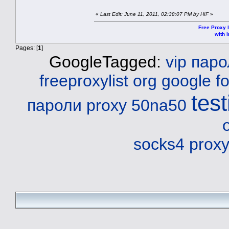
«
Last Edit: June 11, 2011, 02:38:07 PM by HIF
»
Free Proxy l
with i
Pages: [
1
]
GoogleTagged:
vip пар
freeproxylist org
google
f
test
пароли
proxy 50na50
socks4 prox