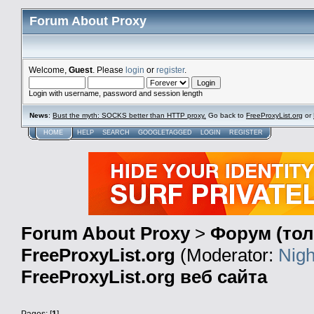
Forum About Proxy
Welcome,
Guest
. Please
login
or
register
.
Login with username, password and session length
News
:
Bust the myth: SOCKS better than HTTP proxy.
Go back to
FreeProxyList.org
or
HOME
HELP
SEARCH
GOOGLETAGGED
LOGIN
REGISTER
Forum About Proxy
>
Форум (тол
FreeProxyList.org
(Moderator:
Nigh
FreeProxyList.org веб сайта
Pages: [
1
]