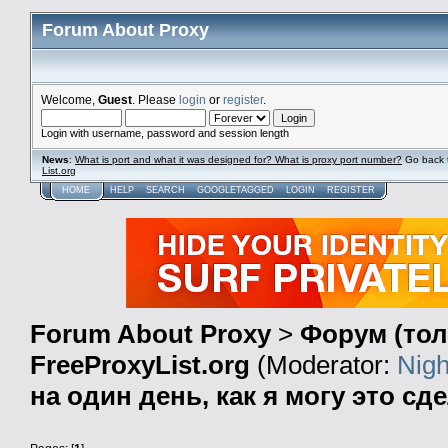
Forum About Proxy
Welcome,
Guest
. Please
login
or
register
.
Login with username, password and session length
News
:
What is port and what it was designed for? What is proxy port number?
Go back 
List.org
HOME
HELP
SEARCH
GOOGLETAGGED
LOGIN
REGISTER
Forum About Proxy
>
Форум (тол
FreeProxyList.org
(Moderator:
Nigh
на один день, как я могу это сд