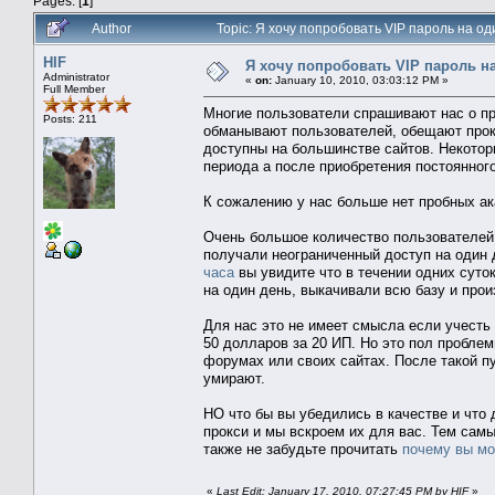
Pages: [
1
]
Author
Topic: Я хочу попробовать VIP пароль на од
HIF
Я хочу попробовать VIP пароль на
Administrator
«
on:
January 10, 2010, 03:03:12 PM »
Full Member
Многие пользователи спрашивают нас о пр
Posts: 211
обманывают пользователей, обещают прокс
доступны на большинстве сайтов. Некотор
периода а после приобретения постоянног
К сожалению у нас больше нет пробных ак
Очень большое количество пользователей 
получали неограниченный доступ на один 
часа
вы увидите что в течении одних суток
на один день, выкачивали всю базу и про
Для нас это не имеет смысла если учесть 
50 долларов за 20 ИП. Но это пол проблем
форумах или своих сайтах. После такой п
умирают.
НО что бы вы убедились в качестве и что
прокси и мы вскроем их для вас. Тем самы
также не забудьте прочитать
почему вы мо
«
Last Edit: January 17, 2010, 07:27:45 PM by HIF
»