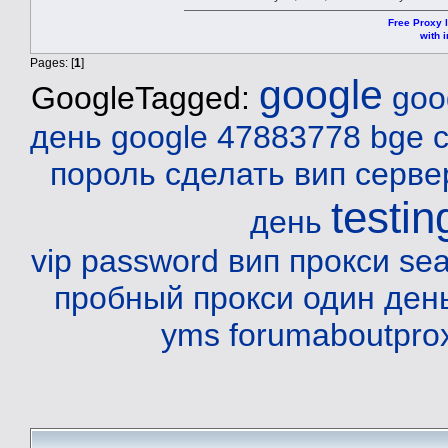
Free Proxy l
with i
Pages: [
1
]
google
GoogleTagged:
goo
день
google 47883778 bge
пороль
сделать вип серве
testin
день
vip password
вип прокси
sea
пробный прокси один ден
yms
forumaboutpro