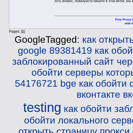
есть вопрос, пожалуйста пишите в этой ветке, мы 
Free Proxy l
with i
Pages: [
1
]
GoogleTagged:
как открыт
google 89381419
как обо
заблокированный сайт чер
обойти серверы котор
54176721 bge
как обойти
вконтакте
вк
testing
как обойти заб
обойти локального серв
открыть страницу прокси