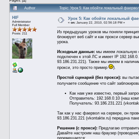
Pages: [
1
]
Author
Topic: Урок 5: Как обойти локальный фаерв
HIF
Урок 5: Как обойти локальный фа
Administrator
«
on:
January 22, 2010, 02:56:18 PM »
Full Member
Из предыдущих уроков мы поняли принцип
Posts: 211
блокирует веб сайт и как прокси сервер в
урока.
Исходные данные:
мы имеем локальную с
подключен к этой ЛС и имеет IP 192.168.0.
93.186.231.221). Также мы имеем в наличии
прокси, это просто пример
).
Простой сценарий (без прокси):
вы пытае
получаете сообщение что сайт заблокиро
Как нам уже известно, первый запр
Отправитель: 192.168.0.10 (наш ком
Получатель: 93.186.231.221 (vkontakt
Так как у нас фаервол на сервере, он пров
93.186.231.221 (vkontakte.ru) передача пак
Решение (с прокси):
Предлагаю отправить 
Давайте настроим наш браузер (проводник) 
перемещается: