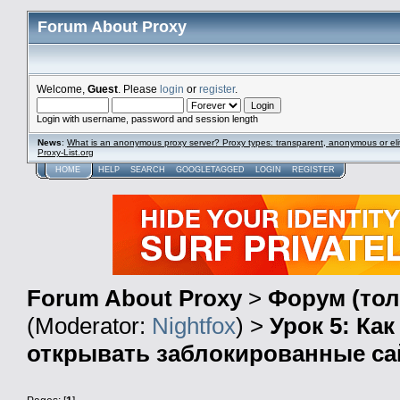
Forum About Proxy
Welcome,
Guest
. Please
login
or
register
.
Login with username, password and session length
News
:
What is an anonymous proxy server? Proxy types: transparent, anonymous or eli
Proxy-List.org
HOME
HELP
SEARCH
GOOGLETAGGED
LOGIN
REGISTER
Forum About Proxy
>
Форум (тол
(Moderator:
Nightfox
) >
Урок 5: Ка
открывать заблокированные с