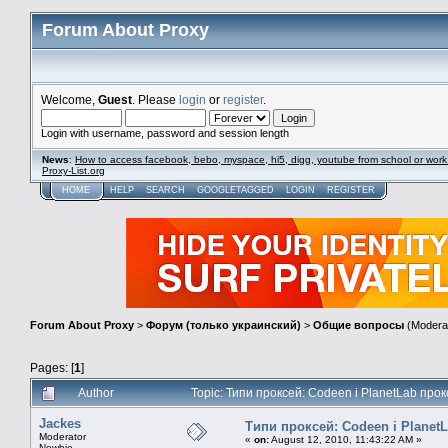
Forum About Proxy
Welcome,
Guest
. Please
login
or
register
.
Login with username, password and session length
News
:
How to access facebook, bebo, myspace, hi5, digg, youtube from school or work
Proxy-List.org
HOME
HELP
SEARCH
GOOGLETAGGED
LOGIN
REGISTER
Forum About Proxy
>
Форум (только украинский)
>
Общие вопросы
(Modera
Pages: [
1
]
Author
Topic: Типи проксей: Codeen і PlanetLab прок
Jackes
Типи проксей: Codeen і Planet
Moderator
«
on:
August 12, 2010, 11:43:22 AM »
Newbie