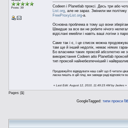
Codeen і Planetlab проксі. Десь три або чо
Posts: 39
List.org
, але не зараз. Змінили ми політику
FreeProxyList.org
-а.
Основна проблема в тому що вони зберігают
Швидше за все ви не робите нічого нелегал
відіслані емейли і навіть ваші логіни з па
Саме так і є, і це список можна продовжува
там ще й інший недолік, немає ніяких гаран
Бо власники таких проксей абсолютно не за
використання Codeen або Planetlab проксей
тип проксей найнебезпечніший і найвразли
Продовжуйте відвідувати наш сайт що б читати ціка
ласка пишіть в цій гілці, ми завжди раді відповісти в
«
Last Edit: August 12, 2010, 11:49:23 AM by Jackes
»
Pages: [
1
]
t
GoogleTagged:
типи прокси