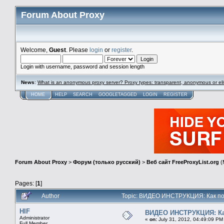
Forum About Proxy
Welcome,
Guest
. Please
login
or
register
.
Login with username, password and session length
News
:
What is an anonymous proxy server? Proxy types: transparent, anonymous or eli
HOME
HELP
SEARCH
GOOGLETAGGED
LOGIN
REGISTER
Forum About Proxy
>
Форум (только русский)
>
Веб сайт FreeProxyList.org
(
Pages: [
1
]
Author
Topic: ВИДЕО ИНСТРУКЦИЯ: Как пол
HIF
ВИДЕО ИНСТРУКЦИЯ: Как
Administrator
«
on:
July 31, 2012, 04:49:09 PM
Full Member