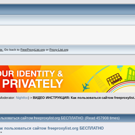
te.
Go back to
FreeProxyList.org
or
Proxy-List.org
Moderator:
Nightfox
) >
ВИДЕО ИНСТРУКЦИЯ: Как пользоваться сайтом freeproxylis
ьзоваться сайтом freeproxylist.org БЕСПЛАТНО (Read 457908 times)
 пользоваться сайтом freeproxylist.org БЕСПЛАТНО
 »