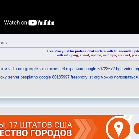
 HIF
»
Free Proxy list for professional surfers with 60 seconds upda
with info:
ping, speed, uptime, ssl/https, connect, pos
йтом
vidio org
google
что такое веб страница
google 50723672 bge
video or
roxy server besplatno
google 80185997
freeproxylist org
можно ползоваться