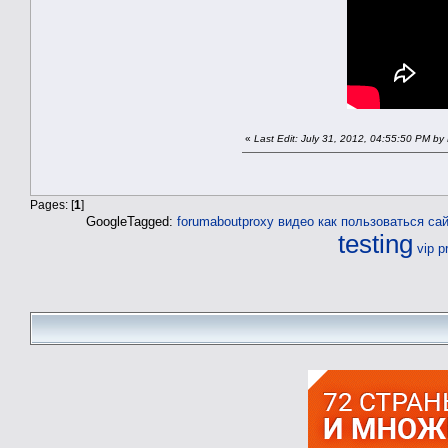
«
Last Edit: July 31, 2012, 04:55:50 PM by
Pages: [
1
]
GoogleTagged:
forumaboutproxy
видео как пользоваться са
testing
vip p