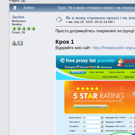
Pages: [
1
]
Author
Topic: Як я можу отримати проксі і як згенер
Jackes
Як я можу отримати проксі і як зг
Moderator
«
on:
July 28, 2010, 09:31:24 AM »
Newbie
Просто дотримуйтесь покрокової інструкції
Posts: 39
Крок 1
Відкрийте веб сайт:
http://freeproxylist.org/