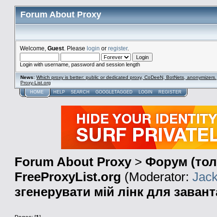
Forum About Proxy
Welcome,
Guest
. Please
login
or
register
.
Login with username, password and session length
News
:
Which proxy is better: public or dedicated proxy, CoDeeN, BotNets, anonymizers.
Proxy-List.org
HOME
HELP
SEARCH
GOOGLETAGGED
LOGIN
REGISTER
Forum About Proxy
>
Форум (тол
FreeProxyList.org
(Moderator:
Jac
згенерувати мій лінк для заван