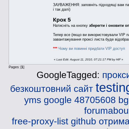
ЗАУВАЖЕННЯ: заповніть підходящі вам парам
і так далі)
Крок 5
Натисніть на кнопку
зберегти і оновити о
Тепер все (якщо ви використовували VIP па
завантажування проксі листа буде відображ
***
Чому ви повинні придбати VIP доступ
«
Last Edit: August 11, 2010, 07:21:17 PM by HIF
»
Pages: [
1
]
GoogleTagged:
прокс
testin
безкоштовний сайт
yms
google 48705608 b
forumabou
free-proxy-list github
отрима