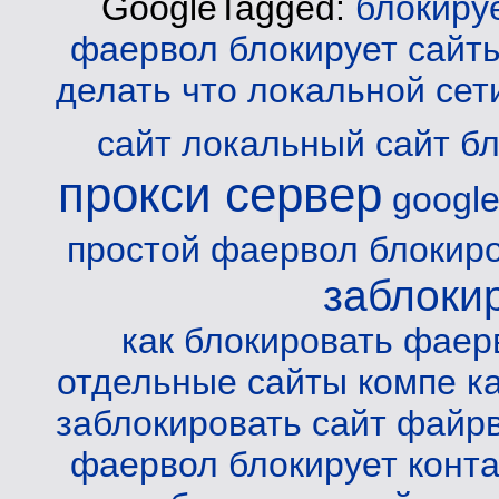
GoogleTagged:
блокиру
фаервол блокирует сайт
делать
что локальной сет
сайт
локальный сайт бл
прокси сервер
googl
простой фаервол блокиро
заблоки
как блокировать фаер
отдельные сайты компе
к
заблокировать сайт файр
фаервол блокирует конта