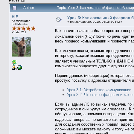
Pages: [
1
]
Author
Topic: Урок 3: Как локальный фаервол блоки
HIF
Урок 3: Как локальный фаервол 
Administrator
«
on:
January 20, 2010, 06:15:30 PM »
Full Member
Как на счет начать с более простого воп
Posts: 211
локальной сети (ЛС)? Конечно речь идет 
весь процесс коммуникации и провести па
Как мы уже знаем, компьютер подключенны
интернету, каждый компьютер подключенны
является уникальным ТОЛЬКО в ДАННОЙ с
компьютеры общаются друг с другом с по
Порция данных (информации) которая отсыл
простую посылку с адресом отправителя и п
Урок 3.1: Устройство коммуникации -
Урок 3.2: Что такое фаервол и как о
Если вы админ ЛС то вы как владелец по
сотрудников и они будут им следовать. К 
обслуживании, а посылка возвращена. Как
надеюсь теперь вы понимаете как приятно
для создания собственных правил: адрес о
сложными: вы можете одному и тому же от
время - запрещать на другой.