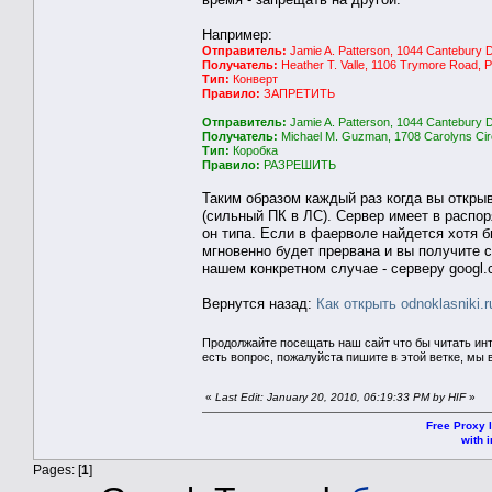
Например:
Отправитель:
Jamie A. Patterson, 1044 Cantebury D
Получатель:
Heather T. Valle, 1106 Trymore Road, 
Тип:
Конверт
Правило:
ЗАПРЕТИТЬ
Отправитель:
Jamie A. Patterson, 1044 Cantebury D
Получатель:
Michael M. Guzman, 1708 Carolyns Circ
Тип:
Коробка
Правило:
РАЗРЕШИТЬ
Таким образом каждый раз когда вы открыв
(сильный ПК в ЛС). Сервер имеет в распор
он типа. Если в фаерволе найдется хотя б
мгновенно будет прервана и вы получите 
нашем конкретном случае - серверу googl.c
Вернутся назад:
Как открыть odnoklasniki.r
Продолжайте посещать наш сайт что бы читать ин
есть вопрос, пожалуйста пишите в этой ветке, мы 
«
Last Edit: January 20, 2010, 06:19:33 PM by HIF
»
Free Proxy l
with i
Pages: [
1
]