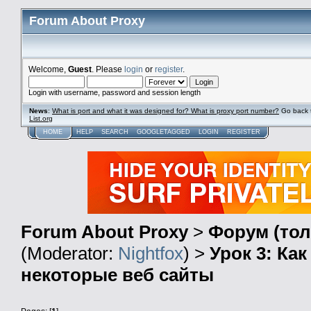
Forum About Proxy
Welcome,
Guest
. Please
login
or
register
.
Login with username, password and session length
News
:
What is port and what it was designed for? What is proxy port number?
Go back 
List.org
HOME
HELP
SEARCH
GOOGLETAGGED
LOGIN
REGISTER
Forum About Proxy
>
Форум (тол
(Moderator:
Nightfox
) >
Урок 3: Ка
некоторые веб сайты