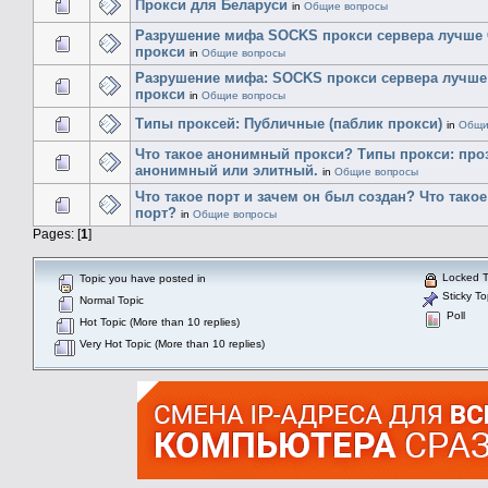
Прокси для Беларуси
in
Общие вопросы
Разрушение мифа SOCKS прокси сервера лучше
прокси
in
Общие вопросы
Разрушение мифа: SOCKS прокси сервера лучше
прокси
in
Общие вопросы
Типы проксей: Публичные (паблик прокси)
in
Общи
Что такое анонимный прокси? Типы прокси: про
анонимный или элитный.
in
Общие вопросы
Что такое порт и зачем он был создан? Что тако
порт?
in
Общие вопросы
Pages: [
1
]
Locked T
Topic you have posted in
Sticky To
Normal Topic
Poll
Hot Topic (More than 10 replies)
Very Hot Topic (More than 10 replies)