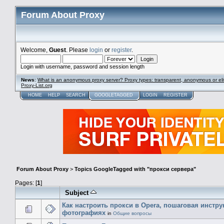
Forum About Proxy
Welcome,
Guest
. Please
login
or
register
.
Login with username, password and session length
News
:
What is an anonymous proxy server? Proxy types: transparent, anonymous or eli
Proxy-List.org
HOME
HELP
SEARCH
GOOGLETAGGED
LOGIN
REGISTER
Forum About Proxy
>
Topics GoogleTagged with "прокси сервера"
Pages: [
1
]
Subject
Как настроить прокси в Opera, пошаговая инстру
фотографиях
in
Общие вопросы