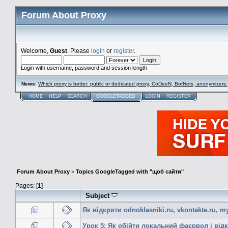
Forum About Proxy
Welcome,
Guest
. Please
login
or
register
.
Login with username, password and session length
News
:
Which proxy is better: public or dedicated proxy, CoDeeN, BotNets, anonymizers.
HOME
HELP
SEARCH
GOOGLETAGGED
LOGIN
REGISTER
Forum About Proxy
>
Topics GoogleTagged with "щоб сайти"
Pages: [
1
]
Subject
Як відкрити odnoklasniki.ru, vkontakte.ru, m
Урок 5: Як обійти локальний фаєрвол і від