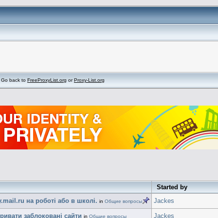
Go back to
FreeProxyList.org
or
Proxy-List.org
Started by
y.mail.ru на роботі або в школі.
Jackes
in
Общие вопросы
кривати заблоковані сайти
Jackes
in
Общие вопросы