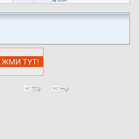
by
Jackes