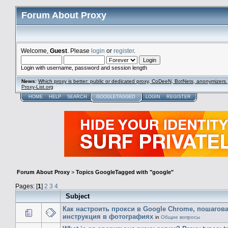
Forum About Proxy
Welcome,
Guest
. Please
login
or
register
.
Login with username, password and session length
News
:
Which proxy is better: public or dedicated proxy, CoDeeN, BotNets, anonymizers.
Proxy-List.org
HOME
HELP
SEARCH
GOOGLETAGGED
LOGIN
REGISTER
Forum About Proxy
>
Topics GoogleTagged with "google"
Pages: [
1
]
2
3
4
Subject
Как настроить прокси в Google Chrome, пошагов
инструкция в фотографиях
in
Общие вопросы