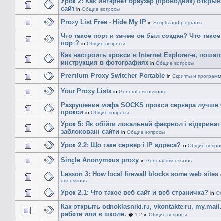
Урок 2: Как интернет браузер (проводник) открыв
сайт
in
Общие вопросы
Proxy List Free - Hide My IP
in
Scripts and programs
Что такое порт и зачем он был создан? Что такое
порт?
in
Общие вопросы
Как настроить прокси в Internet Explorer-е, пошаг
инструкция в фотографиях
in
Общие вопросы
Premium Proxy Switcher Portable
in
Скрипты и програм
Your Proxy Lists
in
General discussions
Разрушение мифа SOCKS прокси сервера лучше
прокси
in
Общие вопросы
Урок 5: Як обійти локальний фаєрвол і відкриват
заблоковані сайти
in
Общие вопросы
Урок 2.2: Що таке сервер і IP адреса?
in
Общие вопро
Single Anonymous proxy
in
General discussions
Lesson 3: How local firewall blocks some web sites
discussions
Урок 2.1: Что такое веб сайт и веб страничка?
in
О
Как открыть odnoklasniki.ru, vkontakte.ru, my.mail
работе или в школе.
�
1
2
in
Общие вопросы