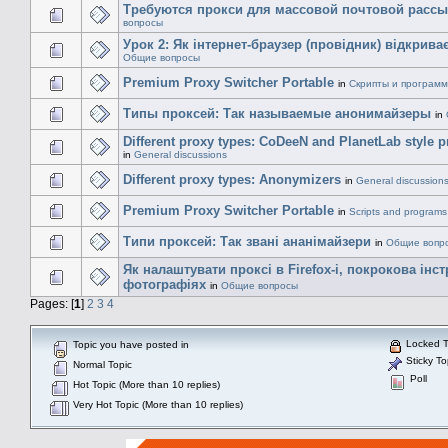
Требуются прокси для массовой почтовой расс
вопросы
Урок 2: Як інтернет-браузер (провідник) відкрива
Общие вопросы
Premium Proxy Switcher Portable
in
Скрипты и програм
Типы проксей: Так называемые анонимайзеры
in
Different proxy types: CoDeeN and PlanetLab style p
in
General discussions
Different proxy types: Anonymizers
in
General discussion
Premium Proxy Switcher Portable
in
Scripts and programs
Типи проксей: Так звані ананімайзери
in
Общие вопр
Як налаштувати проксі в Firefox-і, покрокова інст
фотографіях
in
Общие вопросы
Pages: [
1
]
2
3
4
Locked T
Topic you have posted in
Sticky To
Normal Topic
Poll
Hot Topic (More than 10 replies)
Very Hot Topic (More than 10 replies)