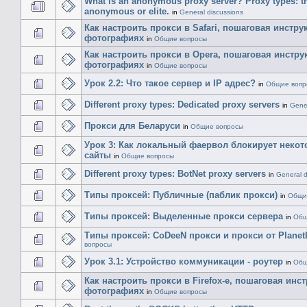
What is an anonymous proxy server? Proxy types: tr
anonymous or elite.
in
General discussions
Как настроить прокси в Safari, пошаговая инстру
фотографиях
in
Общие вопросы
Как настроить прокси в Opera, пошаговая инстру
фотографиях
in
Общие вопросы
Урок 2.2: Что такое сервер и IP адрес?
in
Общие вопр
Different proxy types: Dedicated proxy servers
in
Gener
Прокси для Беларуси
in
Общие вопросы
Урок 3: Как локальный фаервол блокирует некот
сайты
in
Общие вопросы
Different proxy types: BotNet proxy servers
in
General d
Типы проксей: Публичные (паблик прокси)
in
Общи
Типы проксей: Выделенные прокси сервера
in
Общ
Типы проксей: CoDeeN прокси и прокси от Planet
вопросы
Урок 3.1: Устройство коммуникации - роутер
in
Общ
Как настроить прокси в Firefox-е, пошаговая инс
фотографиях
in
Общие вопросы