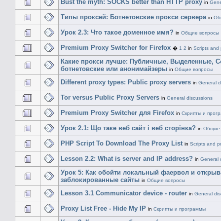
Bust the myth: SOCKS better than HTTP proxy
in
Gene
Типы проксей: Ботнетовские прокси сервера
in
Об
Урок 2.3: Что такое доменное имя?
in
Общие вопросы
Premium Proxy Switcher for Firefox
�
1
2
in
Scripts and
Какие прокси лучше: Публичные, Выделенные, C
ботнетовские или анонимайзеры
in
Общие вопросы
Different proxy types: Public proxy servers
in
General d
Tor versus Public Proxy Servers
in
General discussions
Premium Proxy Switcher для Firefox
in
Скрипты и прог
Урок 2.1: Що таке веб сайт і веб сторінка?
in
Общие 
PHP Script To Download The Proxy List
in
Scripts and 
Lesson 2.2: What is server and IP address?
in
General 
Урок 5: Как обойти локальный фаервол и открыв
заблокированные сайты
in
Общие вопросы
Lesson 3.1 Communicator device - router
in
General dis
Proxy List Free - Hide My IP
in
Скрипты и программы