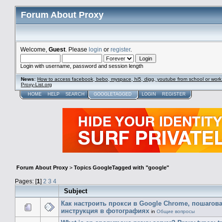
Forum About Proxy
Welcome,
Guest
. Please
login
or
register
.
Login with username, password and session length
News
:
How to access facebook, bebo, myspace, hi5, digg, youtube from school or work
Proxy-List.org
HOME
HELP
SEARCH
GOOGLETAGGED
LOGIN
REGISTER
Forum About Proxy
>
Topics GoogleTagged with "google"
Pages: [
1
]
2
3
4
Subject
Как настроить прокси в Google Chrome, пошагов
инструкция в фотографиях
in
Общие вопросы