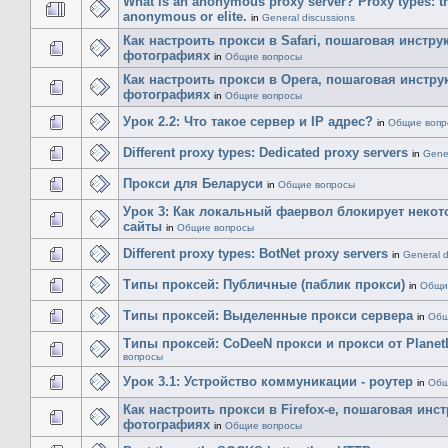
What is an anonymous proxy server? Proxy types: tr
anonymous or elite.
in
General discussions
Как настроить прокси в Safari, пошаговая инстру
фотографиях
in
Общие вопросы
Как настроить прокси в Opera, пошаговая инстру
фотографиях
in
Общие вопросы
Урок 2.2: Что такое сервер и IP адрес?
in
Общие вопр
Different proxy types: Dedicated proxy servers
in
Gener
Прокси для Беларуси
in
Общие вопросы
Урок 3: Как локальный фаервол блокирует некот
сайты
in
Общие вопросы
Different proxy types: BotNet proxy servers
in
General d
Типы проксей: Публичные (паблик прокси)
in
Общи
Типы проксей: Выделенные прокси сервера
in
Общ
Типы проксей: CoDeeN прокси и прокси от Planet
вопросы
Урок 3.1: Устройство коммуникации - роутер
in
Общ
Как настроить прокси в Firefox-е, пошаговая инс
фотографиях
in
Общие вопросы