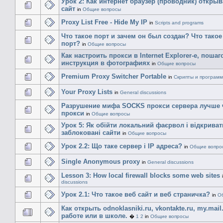
Урок 2: Как интернет браузер (проводник) открыв
сайт
in
Общие вопросы
Proxy List Free - Hide My IP
in
Scripts and programs
Что такое порт и зачем он был создан? Что такое
порт?
in
Общие вопросы
Как настроить прокси в Internet Explorer-е, пошаг
инструкция в фотографиях
in
Общие вопросы
Premium Proxy Switcher Portable
in
Скрипты и програм
Your Proxy Lists
in
General discussions
Разрушение мифа SOCKS прокси сервера лучше
прокси
in
Общие вопросы
Урок 5: Як обійти локальний фаєрвол і відкриват
заблоковані сайти
in
Общие вопросы
Урок 2.2: Що таке сервер і IP адреса?
in
Общие вопро
Single Anonymous proxy
in
General discussions
Lesson 3: How local firewall blocks some web sites
discussions
Урок 2.1: Что такое веб сайт и веб страничка?
in
О
Как открыть odnoklasniki.ru, vkontakte.ru, my.mail
работе или в школе.
�
1
2
in
Общие вопросы