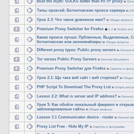
Bust the myth: SOCKS better than HTTP proxy
in
Gene
Типы проксей: Ботнетовские прокси сервера
in
Об
Урок 2.3: Что такое доменное имя?
in
Общие вопросы
Premium Proxy Switcher for Firefox
�
1
2
in
Scripts and
Какие прокси лучше: Публичные, Выделенные, C
ботнетовские или анонимайзеры
in
Общие вопросы
Different proxy types: Public proxy servers
in
General d
Tor versus Public Proxy Servers
in
General discussions
Premium Proxy Switcher для Firefox
in
Скрипты и прог
Урок 2.1: Що таке веб сайт і веб сторінка?
in
Общие 
PHP Script To Download The Proxy List
in
Scripts and 
Lesson 2.2: What is server and IP address?
in
General 
Урок 5: Как обойти локальный фаервол и открыв
заблокированные сайты
in
Общие вопросы
Lesson 3.1 Communicator device - router
in
General dis
Proxy List Free - Hide My IP
in
Скрипты и программы