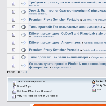
Требуются прокси для массовой почтовой расс
вопросы
Урок 2: Як інтернет-браузер (провідник) відкрива
Общие вопросы
Premium Proxy Switcher Portable
in
Скрипты и програм
Типы проксей: Так называемые анонимайзеры
in
Different proxy types: CoDeeN and PlanetLab style p
in
General discussions
Different proxy types: Anonymizers
in
General discussion
Premium Proxy Switcher Portable
in
Scripts and programs
Типи проксей: Так звані ананімайзери
in
Общие вопр
Як налаштувати проксі в Firefox-і, покрокова інст
фотографіях
in
Общие вопросы
Pages: [
1
]
2
3
4
Locked T
Topic you have posted in
Sticky To
Normal Topic
Poll
Hot Topic (More than 10 replies)
Very Hot Topic (More than 10 replies)