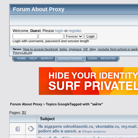
Forum About Proxy
Welcome,
Guest
. Please
login
or
register
.
Login with username, password and session length
News
:
How to access facebook, bebo, myspace, hi5, digg, youtube from school or work
Proxy-List.org
HOME
HELP
SEARCH
GOOGLETAGGED
LOGIN
REGISTER
Forum About Proxy
>
Topics GoogleTagged with "зайти"
Pages: [
1
]
Subject
Як відкрити odnoklasniki.ru, vkontakte.ru, my.mail.
роботі або в школі.
in
Общие вопросы