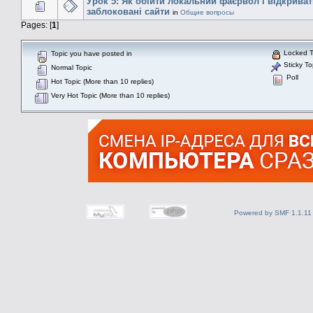
Урок 5: Як обійти локальний фаєрвол і відкрива
заблоковані сайти
in
Общие вопросы
Pages: [
1
]
Locked T
Topic you have posted in
Sticky To
Normal Topic
Poll
Hot Topic (More than 10 replies)
Very Hot Topic (More than 10 replies)
Powered by SMF 1.1.11