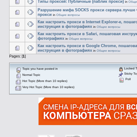
Типы проксей: Публичные (паблик прокси)
in
Общи
Разрушение мифа SOCKS прокси сервера лучше
прокси
in
Общие вопросы
Как настроить прокси в Internet Explorer-е, пошаг
инструкция в фотографиях
in
Общие вопросы
Как настроить прокси в Safari, пошаговая инстру
фотографиях
in
Общие вопросы
Как настроить прокси в Google Chrome, пошагов
инструкция в фотографиях
in
Общие вопросы
Pages: [
1
]
Locked T
Topic you have posted in
Sticky To
Normal Topic
Poll
Hot Topic (More than 10 replies)
Very Hot Topic (More than 10 replies)