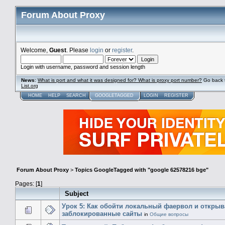
Forum About Proxy
Welcome,
Guest
. Please
login
or
register
.
Login with username, password and session length
News
:
What is port and what it was designed for? What is proxy port number?
Go back 
List.org
HOME
HELP
SEARCH
GOOGLETAGGED
LOGIN
REGISTER
Forum About Proxy
>
Topics GoogleTagged with "google 62578216 bge"
Pages: [
1
]
Subject
Урок 5: Как обойти локальный фаервол и открыв
заблокированные сайты
in
Общие вопросы