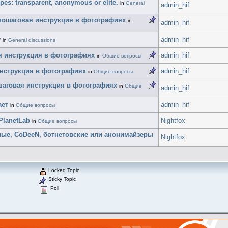
es: transparent, anonymous or elite.
in
General
admin_hif
е, пошаговая инструкция в фотографиях
in
admin_hif
y
admin_hif
in
General discussions
ая инструкция в фотографиях
admin_hif
in
Общие вопросы
инструкция в фотографиях
admin_hif
in
Общие вопросы
ошаговая инструкция в фотографиях
in
Общие
admin_hif
ает
admin_hif
in
Общие вопросы
PlanetLab
Nightfox
in
Общие вопросы
ные, CoDeeN, ботнетовские или анонимайзеры
Nightfox
Locked Topic
Sticky Topic
Poll