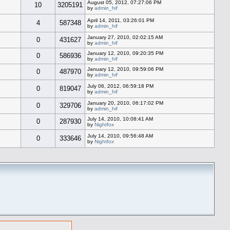
August 05, 2012, 07:27:06 PM
10
3205191
by
admin_hif
April 14, 2011, 03:26:01 PM
4
587348
by
admin_hif
January 27, 2010, 02:02:15 AM
0
431627
by
admin_hif
January 12, 2010, 09:20:35 PM
0
586936
by
admin_hif
January 12, 2010, 09:59:06 PM
0
487970
by
admin_hif
July 06, 2012, 06:59:18 PM
0
819047
by
admin_hif
January 20, 2010, 06:17:02 PM
0
329706
by
admin_hif
July 14, 2010, 10:08:41 AM
0
287930
by
Nightfox
July 14, 2010, 09:56:48 AM
0
333646
by
Nightfox