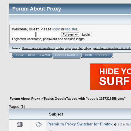
Forum About Proxy
Welcome,
Guest
. Please
login
or
register
.
Login with username, password and session length
News
:
How to access facebook, bebo, myspace, hi5, digg, youtube from school or work
HOME
HELP
SEARCH
GOOGLETAGGED
LOGIN
REGISTER
Forum About Proxy
>
Topics GoogleTagged with "google 1357316858 yms"
Pages: [
1
]
Subject
Premium Proxy Switcher for Firefox
�
1
2
in
Scr