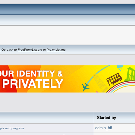
.
Go back to
FreeProxyList.org
or
Proxy-List.org
Started by
admin_hif
ipts and programs