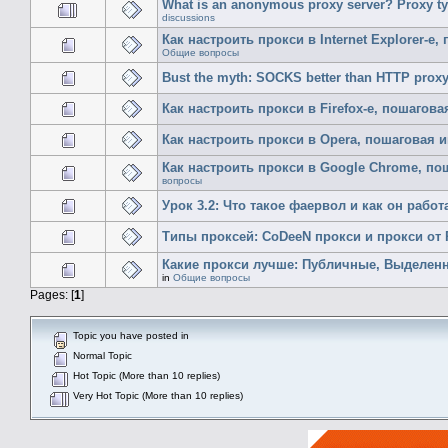
What is an anonymous proxy server? Proxy typ
discussions
Как настроить прокси в Internet Explorer-
Общие вопросы
Bust the myth: SOCKS better than HTTP prox
Как настроить прокси в Firefox-е, пошагов
Как настроить прокси в Opera, пошаговая 
Как настроить прокси в Google Chrome, п
вопросы
Урок 3.2: Что такое фаервол и как он работ
Типы проксей: CoDeeN прокси и прокси от 
Какие прокси лучше: Публичные, Выделен
in
Общие вопросы
Pages: [
1
]
Topic you have posted in
Normal Topic
Hot Topic (More than 10 replies)
Very Hot Topic (More than 10 replies)