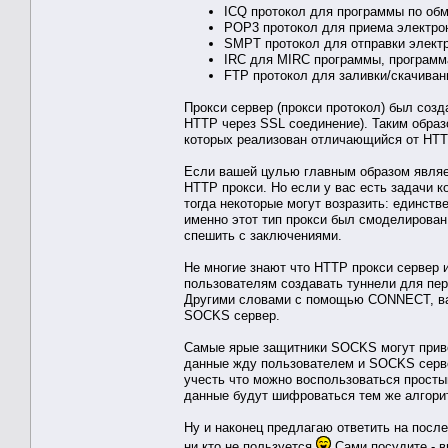
ICQ протокол для программы по об
POP3 протокол для приема электро
SMPT протокол для отправки элект
IRC для MIRC программы, программ
FTP протокол для заливки/скачиван
Прокси сервер (прокси протокол) был соз
HTTP через SSL соединение). Таким образ
которых реализован отличающийся от HTT
Если вашей цулью главным образом являе
HTTP прокси. Но если у вас есть задачи
тогда некоторые могут возразить: единст
именно этот тип прокси был смоделирован
спешить с заключениями.
Не многие знают что HTTP прокси сервер
пользователям создавать туннели для пер
Другими словами с помощью CONNECT, ва
SOCKS сервер.
Самые ярые защитники SOCKS могут прив
данные жду пользователем и SOCKS серве
учесть что можно воспользоваться прост
данные будут шифроваться тем же алгори
Ну и наконец предлагаю ответить на посл
ни кто не пользуется
Сами посудите - вы