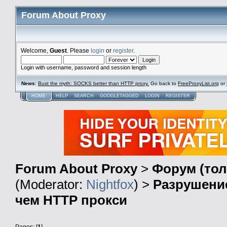
Forum About Proxy
Welcome,
Guest
. Please
login
or
register
.
Login with username, password and session length
News
:
Bust the myth: SOCKS better than HTTP proxy.
Go back to
FreeProxyList.org
or
HOME
HELP
SEARCH
GOOGLETAGGED
LOGIN
REGISTER
Forum About Proxy
>
Форум (тол
(Moderator:
Nightfox
) >
Разрушени
чем HTTP прокси
Pages: [
1
]