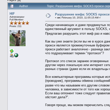
Author
Topic: Разрушение мифа: SOCKS прокси сер
HIF
Разрушение мифа: SOCKS прокси 
Administrator
«
on:
February 10, 2010, 11:05:15 AM »
Full Member
Среди начинающих и даже продвинутых по
Posts: 211
единственный аргумент в пользу SOCKS, н
Предлагаю разрушить этот миф раз и нав
Как вы уже знаете (если вы не в курсе да
прокси является промежуточным буфером
прокси работают аналогично - разница за
что подразумевает термин "протокол"?
Протокол это список заранее оговоренных
другом через локальную или интернет сет
разных странах (даже если их владельцы 
Все компьютерные программы которые испо
(проводник), программы обмена сообщений
разве что мы называем его другим словом 
человека, в зависимости от того как хорош
Если ваш оппонент тоже следует правилам 
обстоят дела?".
Говоря проще, мы можем перечислить сл