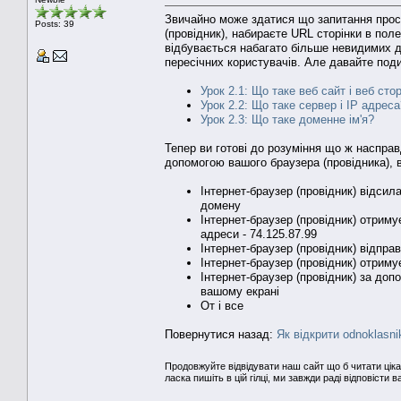
Звичайно може здатися що запитання просте
Posts: 39
(провідник), набираєте URL сторінки в пол
відбувається набагато більше невидимих ді
пересічних користувачів. Але давайте поди
Урок 2.1: Що таке веб сайт і веб сто
Урок 2.2: Що таке сервер і IP адреса
Урок 2.3: Що таке доменне ім'я?
Тепер ви готові до розуміння що ж насправд
допомогою вашого браузера (провідника), в
Інтернет-браузер (провідник) відси
домену
Інтернет-браузер (провідник) отрим
адреси - 74.125.87.99
Інтернет-браузер (провідник) відправ
Інтернет-браузер (провідник) отримує
Інтернет-браузер (провідник) за до
вашому екрані
От і все
Повернутися назад:
Як відкрити odnoklasnik
Продовжуйте відвідувати наш сайт що б читати ціка
ласка пишіть в цій гілці, ми завжди раді відповісти в