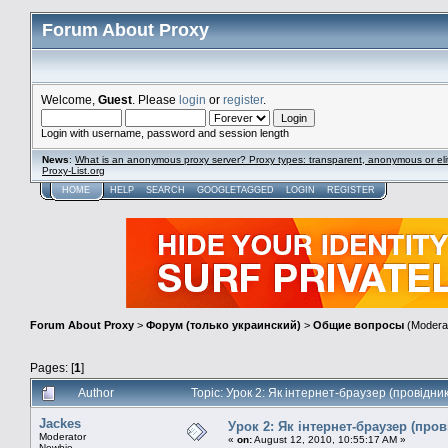
Forum About Proxy
Welcome,
Guest
. Please
login
or
register
.
Login with username, password and session length
News
:
What is an anonymous proxy server? Proxy types: transparent, anonymous or eli
Proxy-List.org
HOME
HELP
SEARCH
GOOGLETAGGED
LOGIN
REGISTER
Forum About Proxy
>
Форум (только украинский)
>
Общие вопросы
(Modera
Pages: [
1
]
Author
Topic: Урок 2: Як інтернет-браузер (провідни
Jackes
Урок 2: Як інтернет-браузер (пров
Moderator
«
on:
August 12, 2010, 10:55:17 AM »
Newbie