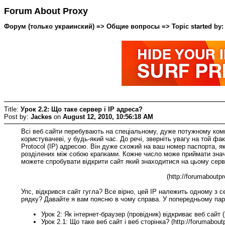
Forum About Proxy
Форум (только украинский) => Общие вопросы => Topic started by: J
Title:
Урок 2.2: Що таке сервер і IP адреса?
Post by:
Jackes
on
August 12, 2010, 10:56:18 AM
Всі веб сайти перебувають на спеціальному, дуже потужному комп'
користувачеві, у будь-який час. До речі, зверніть увагу на той ф
Protocol (IP) адресою. Він дуже схожий на ваш номер паспорта, як
розділених між собою крапками. Кожне число може приймати значе
можете спробувати відкрити сайт який знаходитися на цьому сервер
(http://forumaboutp
Упс, відкрився сайт гугла? Все вірно, цей IP належить одному з с
рядку? Давайте я вам поясню в чому справа. У попередньому пар
Урок 2: Як інтернет-браузер (провідник) відкриває веб сайт (ht
Урок 2.1: Що таке веб сайт і веб сторінка? (http://forumabout