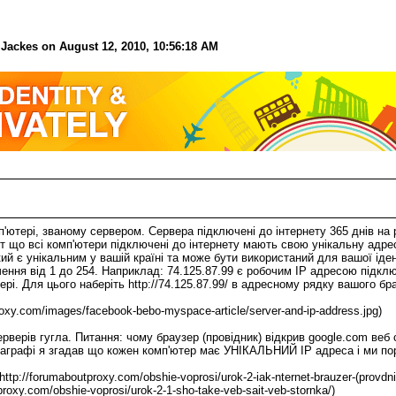
ackes on August 12, 2010, 10:56:18 AM
ютері, званому сервером. Сервера підключені до інтернету 365 днів на 
акт що всі комп'ютери підключені до інтернету мають свою унікальну адрес
ий є унікальним у вашій країні та може бути використаний для вашої іден
ння від 1 до 254. Наприклад: 74.125.87.99 є робочим IP адресою підклю
і. Для цього наберіть http://74.125.87.99/ в адресному рядку вашого бра
roxy.com/images/facebook-bebo-myspace-article/server-and-ip-address.jpg)
ерверів гугла. Питання: чому браузер (провідник) відкрив google.com ве
аграфі я згадав що кожен комп'ютер має УНІКАЛЬНИЙ IP адреса і ми по
tp://forumaboutproxy.com/obshie-voprosi/urok-2-iak-nternet-brauzer-(provdnik
proxy.com/obshie-voprosi/urok-2-1-sho-take-veb-sait-veb-stornka/)