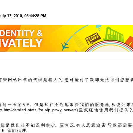
ly 13, 2010, 05:44:28 PM
有 些 网 站 出 售 的 代 理 是 骗 人 的, 您 可 能 付 了 款 却 无 法 得 到 您 想 
 到 一 天 的 VIP。 但 是 却 在 不 断 地 浪 费 我 们 的 服 务 器, 从 统 计 来 
s-servers.htm#detailed_stats_for_vip_proxy_servers) 里 疯 狂 地 使 用 我 们
 但 是 我 们 却 不 能 盈 利 多 少。 更 何 况, 有 人 恶 意 迫 害, 导 致 还 需 要
 使 用 我 们 代 理。