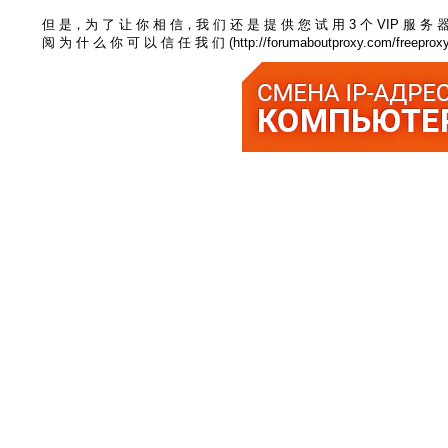
但 是，为 了 让 你 相 信，我 们 还 是 提 供 您 试 用 3 个 VIP 服 务 器, 
阅 为 什 么 你 可 以 信 任 我 们 (http://forumaboutproxy.com/freeproxylist