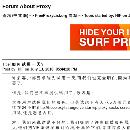
Forum About Proxy
论 坛 (中 文 版) => FreeProxyList.org 网 站 => Topic started by: HIF on Ju
Title:
如 何 试 用 一 天？
Post by:
HIF
on
July 13, 2010, 05:44:28 PM
许 多 客 户 都 要 求 能 先 试 用 一 天, 而 我 们 也 完 全 明 白, 因 为 
罢 了。
但 是，我 们 已 不 再 提 供 试 用 了，原 因 是：
太 多 用 户 试 用 我 们 的 服 务。 但 是 试 想 下 有 人 花 5 万 美 元 得
往 在 24 小 时 (http://freeproxylist.org/cn/5-star-vip-proxy-sock
用 途, 还 是 恶 意 占 用。
对 于 我 们 来 说 这 是 不 好 的， 我 们 提 供 了 许 多 优 质 服 务 器,
人, 他 们 把 VIP 密 码 发 布 到 论 坛, 分 享 给 它 们, 导 致 过 多 人