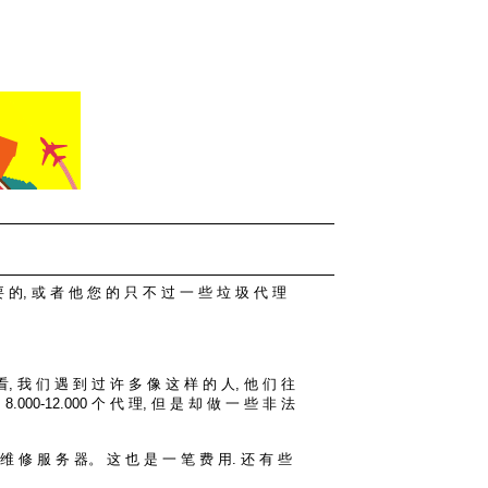
要 的, 或 者 他 您 的 只 不 过 一 些 垃 圾 代 理
看, 我 们 遇 到 过 许 多 像 这 样 的 人, 他 们 往
 提 供 的 8.000-12.000 个 代 理, 但 是 却 做 一 些 非 法
 维 修 服 务 器。 这 也 是 一 笔 费 用. 还 有 些