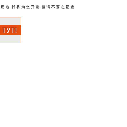
 用 途, 我 将 为 您 开 发, 但 请 不 要 忘 记 查