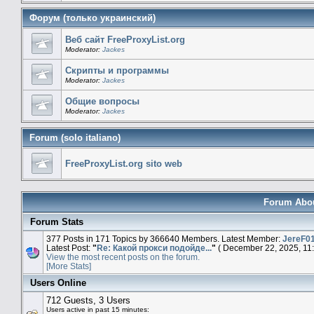
Форум (только украинский)
Веб сайт FreeProxyList.org
Moderator:
Jackes
Скрипты и программы
Moderator:
Jackes
Общие вопросы
Moderator:
Jackes
Forum (solo italiano)
FreeProxyList.org sito web
Forum About
Forum Stats
377 Posts in 171 Topics by 366640 Members. Latest Member:
JereF0
Latest Post:
"
Re: Какой прокси подойде...
"
( December 22, 2025, 11:
View the most recent posts on the forum.
[More Stats]
Users Online
712 Guests, 3 Users
Users active in past 15 minutes: