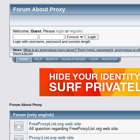
Forum About Proxy
Welcome,
Guest
. Please
login
or
register
.
Login with username, password and session length
News
:
What is an anonymous proxy server? Proxy types: transparent, anonymous or eli
Proxy-List.org
HOME
HELP
SEARCH
GOOGLETAGGED
LOGIN
REGISTER
Forum About Proxy
Forum (only english)
FreeProxyList.org web site
All question regarding FreeProxyList.org web site.
Proxy-List.org web site