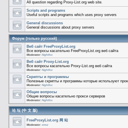
All question regarding Proxy-List.org web site.
Scripts and programs
Useful scripts and programs which uses proxy servers
General discussions
General discussions about proxy servers
Форум (только русский)
Веб сайт FreeProxyList.org
Все вопросы касательно FreeProxyList.org веб сайта
Moderator:
Nightfox
Веб сайт Proxy-List.org
Все вопросы касательно Proxy-List.org веб сайта
Moderator:
Nightfox
Скрипты и программы
Полезные скрипты и программы которые используют прок
Moderator:
Nightfox
Общие вопросы
Общие вопросы касательно прокси серверов
Moderator:
Nightfox
论 坛 (中 文 版)
FreeProxyList.org 网 站
Moderator:
xmsz