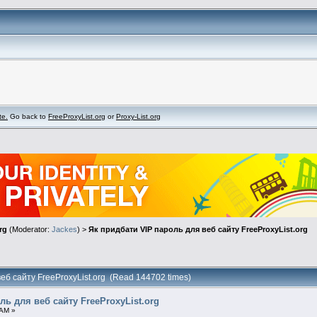
te.
Go back to
FreeProxyList.org
or
Proxy-List.org
rg
(Moderator:
Jackes
) >
Як придбати VIP пароль для веб сайту FreeProxyList.org
веб сайту FreeProxyList.org (Read 144702 times)
ль для веб сайту FreeProxyList.org
 AM »