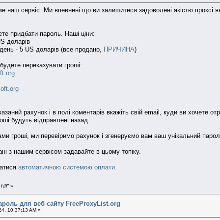
е наш сервіс. Ми впевнені що ви залишитеся задоволені якістю проксі я
ете придбати пароль. Наші ціни:
US доларів
 день - 5 US доларів (все продано,
ПРИЧИНА
)
 будете переказувати гроші:
t.org
oft.org
казаний рахунок і в полі коментарів вкажіть свій email, куди ви хочет
роші будуть відправлені назад.
ами гроші, ми перевіримо рахунок і згенеруємо вам ваш унікальний парол
ані з нашим сервісом задавайте в цьому топіку.
татися
автоматичною системою оплати.
 HIF
»
ароль для веб сайту FreeProxyList.org
24, 10:37:13 AM »