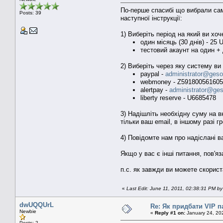
По-перше спасибі що вибрали сам
Posts: 39
наступної інструкції:
1) Виберіть період на який ви хоч
один місяць (30 днів) - 25 
тестовий акаунт на один +
2) Виберіть через яку систему ви
paypal -
administrator@gesof
webmoney - Z591800561605
alertpay -
administrator@ges
liberty reserve - U6685478
3) Надішліть необхідну суму на в
тільки ваш email, в іншому разі г
4) Повідомте нам про надіслані в
Якщо у вас є інші питання, пов'яз
п.с. як завжди ви можете скорис
«
Last Edit: June 11, 2011, 02:38:31 PM by
dwUQQUrL
Re: Як придбати VIP п
Newbie
«
Reply #1 on:
January 24, 20
Posts: 2