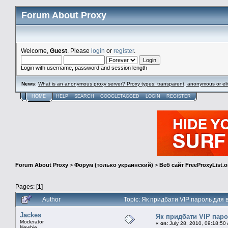
Forum About Proxy
Welcome,
Guest
. Please
login
or
register
.
Login with username, password and session length
News
:
What is an anonymous proxy server? Proxy types: transparent, anonymous or eli
HOME
HELP
SEARCH
GOOGLETAGGED
LOGIN
REGISTER
Forum About Proxy
>
Форум (только украинский)
>
Веб сайт FreeProxyList.o
Pages: [
1
]
Author
Topic: Як придбати VIP пароль для 
Jackes
Як придбати VIP паро
Moderator
«
on:
July 28, 2010, 09:18:50
Newbie