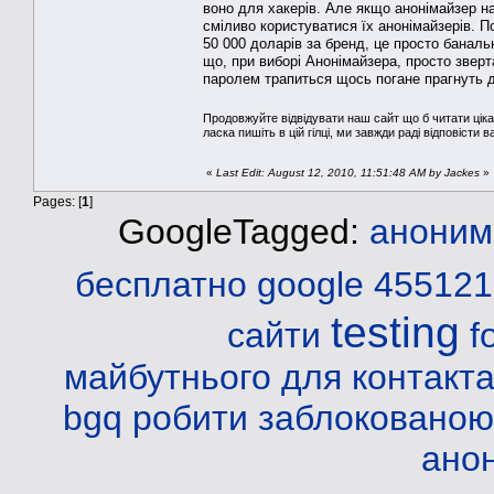
воно для хакерів. Але якщо анонімайзер на
сміливо користуватися їх анонімайзерів. По
50 000 доларів за бренд, це просто баналь
що, при виборі Анонімайзера, просто зверт
паролем трапиться щось погане прагнуть д
Продовжуйте відвідувати наш сайт що б читати ціка
ласка пишіть в цій гілці, ми завжди раді відповісти в
«
Last Edit: August 12, 2010, 11:51:48 AM by Jackes
»
Pages: [
1
]
GoogleTagged:
аноним
бесплатно
google 45512
testing
сайти
f
майбутнього
для контакт
bgq
робити заблокованою
ано