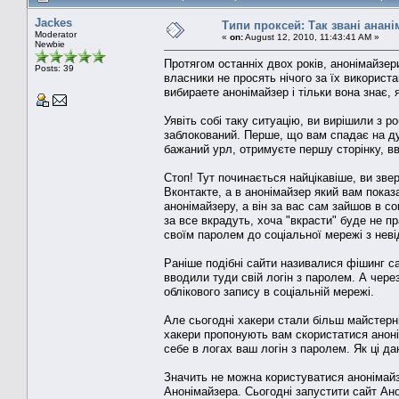
Jackes
Типи проксей: Так звані анан
Moderator
«
on:
August 12, 2010, 11:43:41 AM »
Newbie
Протягом останніх двох років, анонімайзери
Posts: 39
власники не просять нічого за їх використ
вибираете анонімайзер і тільки вона знає, 
Уявіть собі таку ситуацію, ви вирішили з р
заблокований. Перше, що вам спадає на ду
бажаний урл, отримуєте першу сторінку, вво
Стоп! Тут починається найцікавіше, ви зве
Вконтакте, а в анонімайзер який вам показ
анонімайзеру, а він за вас сам зайшов в
за все вкрадуть, хоча "вкрасти" буде не п
своїм паролем до соціальної мережі з нев
Раніше подібні сайти називалися фішинг сай
вводили туди свій логін з паролем. А чере
облікового запису в соціальній мережі.
Але сьогодні хакери стали більш майстерн
хакери пропонують вам скористатися аноні
себе в логах ваш логін з паролем. Як ці д
Значить не можна користуватися анонімайз
Анонімайзера. Сьогодні запустити сайт Ано