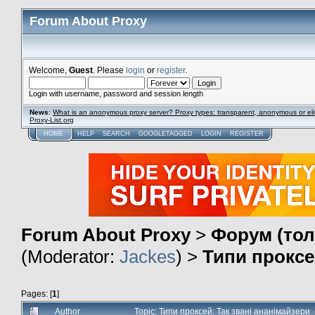
Forum About Proxy
Welcome,
Guest
. Please
login
or
register
.
Login with username, password and session length
News
:
What is an anonymous proxy server? Proxy types: transparent, anonymous or eli
Proxy-List.org
HOME
HELP
SEARCH
GOOGLETAGGED
LOGIN
REGISTER
Forum About Proxy
>
Форум (тол
(Moderator:
Jackes
) >
Типи проксе
Pages: [
1
]
Author
Topic: Типи проксей: Так звані ананімайзери