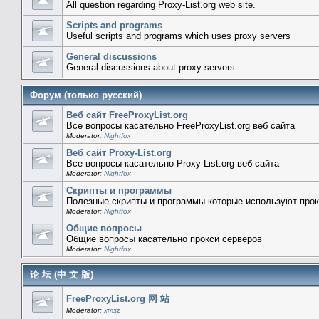
All question regarding Proxy-List.org web site.
Scripts and programs
Useful scripts and programs which uses proxy servers
General discussions
General discussions about proxy servers
Форум (только русский)
Веб сайт FreeProxyList.org
Все вопросы касательно FreeProxyList.org веб сайта
Moderator:
Nightfox
Веб сайт Proxy-List.org
Все вопросы касательно Proxy-List.org веб сайта
Moderator:
Nightfox
Скрипты и программы
Полезные скрипты и программы которые используют прок
Moderator:
Nightfox
Общие вопросы
Общие вопросы касательно прокси серверов
Moderator:
Nightfox
论 坛 (中 文 版)
FreeProxyList.org 网 站
Moderator:
xmsz