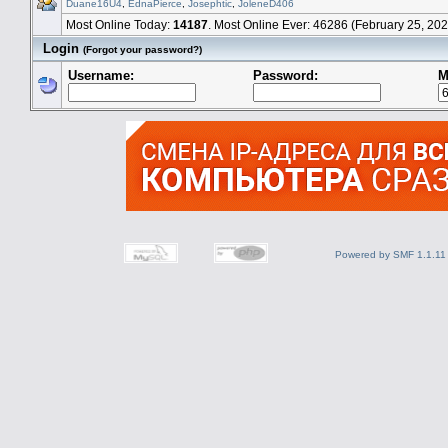
Duane16U4
,
EdnaPierce
,
Josephtic
,
JoleneD406
Most Online Today:
14187
. Most Online Ever: 46286 (February 25, 20
Login
(Forgot your password?)
Username:
Password:
M
Powered by SMF 1.1.11