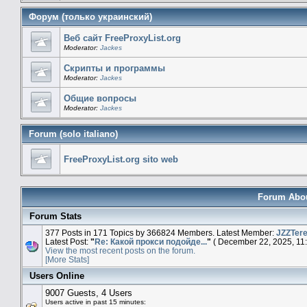
Форум (только украинский)
Веб сайт FreeProxyList.org
Moderator:
Jackes
Скрипты и программы
Moderator:
Jackes
Общие вопросы
Moderator:
Jackes
Forum (solo italiano)
FreeProxyList.org sito web
Forum About
Forum Stats
377 Posts in 171 Topics by 366824 Members. Latest Member:
JZZTer
Latest Post:
"
Re: Какой прокси подойде...
"
( December 22, 2025, 11:
View the most recent posts on the forum.
[More Stats]
Users Online
9007 Guests, 4 Users
Users active in past 15 minutes: